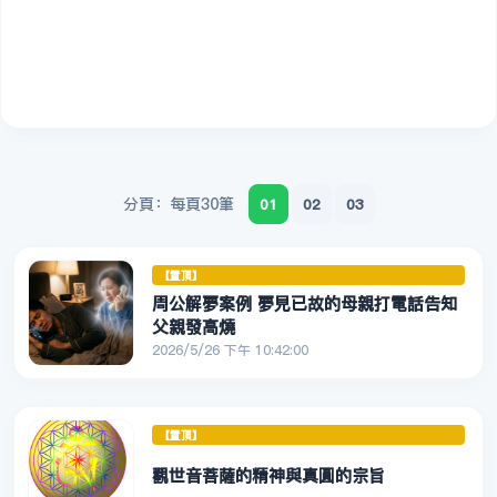
分頁：每頁30筆
01
02
03
【置頂】
周公解夢案例 夢見已故的母親打電話告知
父親發高燒
2026/5/26 下午 10:42:00
【置頂】
觀世音菩薩的精神與真圓的宗旨