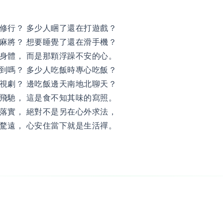
修行？ 多少人睏了還在打遊戲？
麻將？ 想要睡覺了還在滑手機？
身體， 而是那顆浮躁不安的心。
到嗎？ 多少人吃飯時專心吃飯？
視劇？ 邊吃飯邊天南地北聊天？
飛馳， 這是食不知其味的寫照。
落實， 絕對不是另在心外求法，
騖遠， 心安住當下就是生活禪。