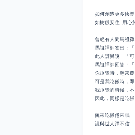
如何創造更多快樂
如樹般安住 用心
曾經有人問馬祖禪
馬祖禪師答曰：「
此人訝異說：「可
馬祖禪師回答：「
你睡覺時，翻來覆
可是我吃飯時，即
我睡覺的時候，不
因此，同樣是吃飯
飢來吃飯倦來眠，
說與世人渾不信，