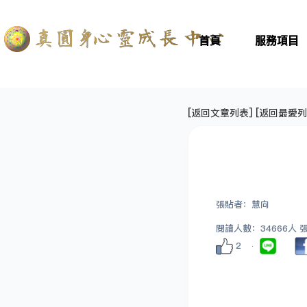
首頁
服務項目
[
返回文章列表
] [
返回最愛列
張貼者：慧向
閱讀人數：34666人 張貼
2