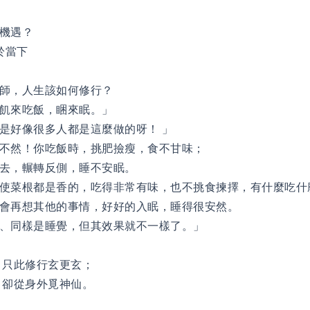
機遇？
於當下
師，人生該如何修行？
飢來吃飯，睏來眠。」
是好像很多人都是這麼做的呀！ 」
不然！你吃飯時，挑肥撿瘦，食不甘味；
去，輾轉反側，睡不安眠。
使菜根都是香的，吃得非常有味，也不挑食揀擇，有什麼吃什
會再想其他的事情，好好的入眠，睡得很安然。
、同樣是睡覺，但其效果就不一樣了。」
 只此修行玄更玄；
 卻從身外覓神仙。