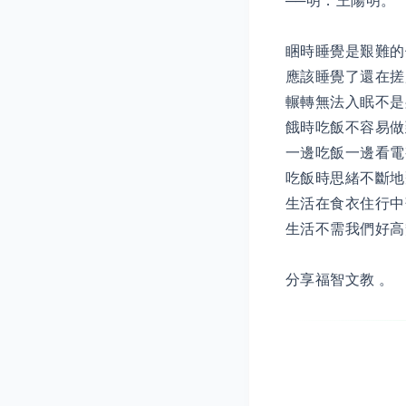
──明．王陽明。
睏時睡覺是艱難的
應該睡覺了還在搓
輾轉無法入眠不是
餓時吃飯不容易做
一邊吃飯一邊看電
吃飯時思緒不斷地
生活在食衣住行中
生活不需我們好高
分享福智文教 。