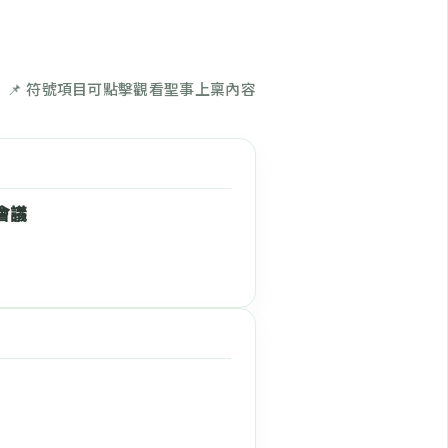
📌 符號項目可點擊觀看聖事上稟內容
會議