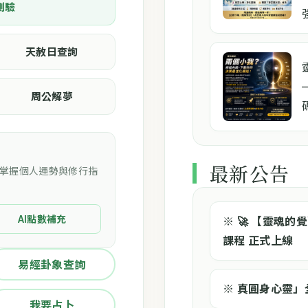
測驗
天赦日查詢
周公解夢
最新公告
即時掌握個人運勢與修行指
AI點數補充
※ 🚀 【靈魂
課程 正式上線
易經卦象查詢
※ 真圓身心靈
我要占卜