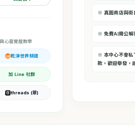
※ 真圓商店與
※ 免費AI周公
與心靈覺醒教學
※ ​本中心不會
乾淨世界頻道
款，歡迎舉發，
加 Line 社群
threads (翠)