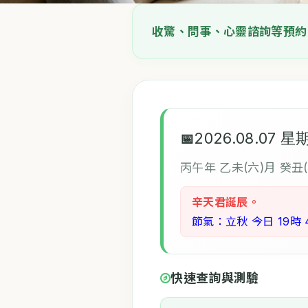
收驚、問事、心靈諮詢等預約
2026.08.07 星
丙午年 乙未(六)月 癸丑
辛天君誕辰。
節氣：立秋 今日 19時 
快速查詢與測驗