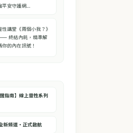
強平安守護網...
靈性講堂《兩個小我？》
—— 終結內耗，精準解
碼你的內在訊號！
的覺醒指南】線上靈性系列
」全新頻道・正式啟航