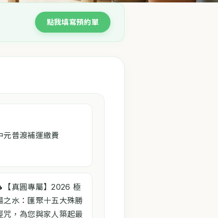
點我填寫預約單
中元普渡補運繳費
🔥【真圓專屬】2026 極
陽之水：匯聚十五大殊勝
經咒，為您與家人築起最