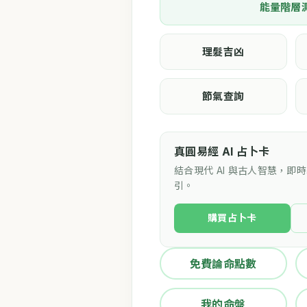
能量階層
理髮吉凶
節氣查詢
真圓易經 AI 占卜卡
結合現代 AI 與古人智慧，
引。
購買占卜卡
免費論命點數
我的命盤