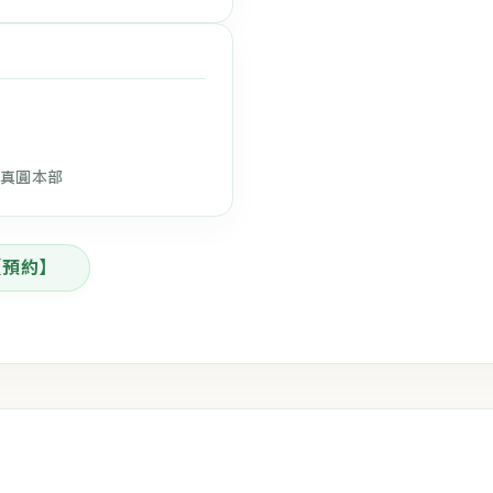
六) 真圓本部
【預約】