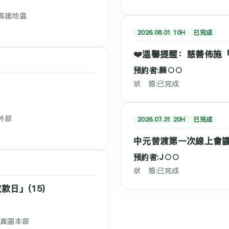
) 高雄地區
2026.08.01 10H
已完成
❤️溫馨提醒：慈善佈施「
預約者:顏○○
狀 態:已完成
 外部
2026.07.31 20H
已完成
中元普渡第一次線上會
預約者:J○○
狀 態:已完成
日」(15)
六) 真圓本部