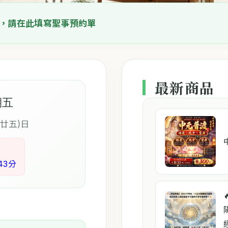
，請在此填寫聖事預約單
最新商品
期五
(廿五)日
43分