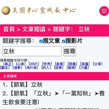
首頁
>
文章閱讀
> 關鍵字：
立秋
關鍵字搜尋：
搜文章
搜影片
搜尋關鍵字排行榜：
[
真正
]
[
心得
]
[
2021
]
[
世界
]
[
星雲
]
[
菩薩
]
[
能量
]
[
分享
]
[
勵志
]
[
道教
]
[
為什麼
]
[
的人
]
[
因果
]
[
紫微
]
[
力量
]
文章搜尋
1.【節氣】立秋
2.【節氣】「立秋」➤「一葉知秋」➤養
生飲食要注意!