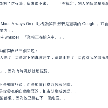
像開了防火牆，病毒進不來。」 「有禪定，別人的負能量就
」
 Mode Always On） 吐槽版解釋 般若是靈魂的 Google，
業力」。
 whisper：「業報正在輸入中…」。
行動前問自己三個問題：
人嗎？ 這是當下的真實需要，還是衝動？ 這會讓我的靈魂
破」，因為有時沉默就是智慧。
慧不是知道很多，而是知道什麼時候該閉嘴。」
就是你靈魂的自動翻譯器，把毒話翻成善語。」
吵架都懶，因為他已經在下一個維度。」