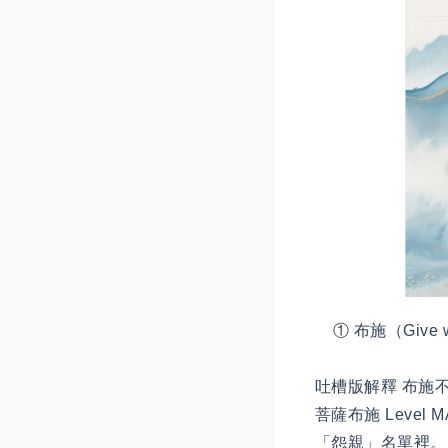
① 布施（Give wit
吐槽版解釋 布施
菩薩布施 Leve
「怨親」名單裡