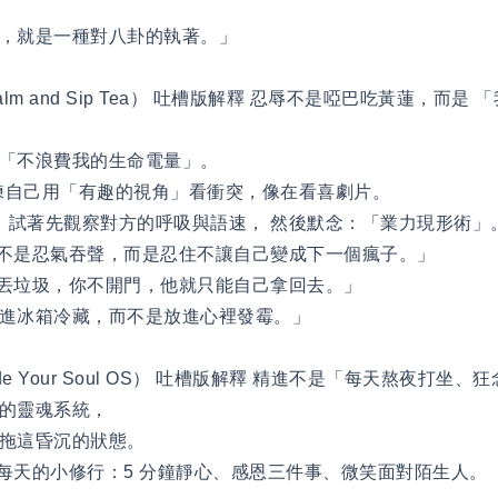
退，就是一種對八卦的執著。」
Calm and Sip Tea） 吐槽版解釋 忍辱不是啞巴吃黃蓮，而
「不浪費我的生命電量」。
練自己用「有趣的視角」看衝突，像在看喜劇片。
試著先觀察對方的呼吸與語速， 然後默念：「業力現形術
，不是忍氣吞聲，而是忍住不讓自己變成下一個瘋子。」
想丟垃圾，你不開門，他就只能自己拿回去。」
進冰箱冷藏，而不是放進心裡發霉。」
de Your Soul OS） 吐槽版解釋 精進不是「每天熬夜打坐、
的靈魂系統，
延拖這昏沉的狀態。
每天的小修行：5 分鐘靜心、感恩三件事、微笑面對陌生人。