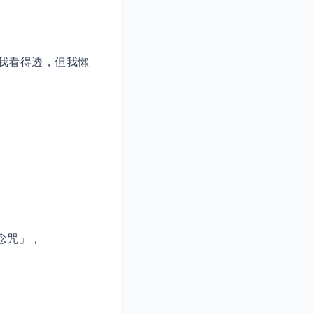
是 「我看得透，但我懶
」。
狂念咒」，