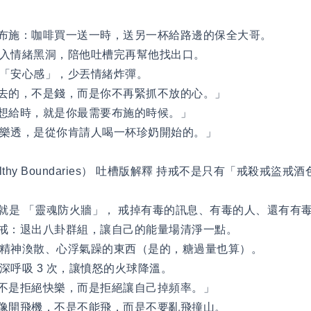
質布施：咖啡買一送一時，送另一杯給路邊的保全大哥。
陷入情緒黑洞，陪他吐槽完再幫他找出口。
人「安心感」，少丟情緒炸彈。
出去的，不是錢，而是你不再緊抓不放的心。」
不想給時，就是你最需要布施的時候。」
中樂透，是從你肯請人喝一杯珍奶開始的。」
ealthy Boundaries） 吐槽版解釋 持戒不是只有「戒殺戒盜
，持戒就是 「靈魂防火牆」， 戒掉有毒的訊息、有毒的人、還有
交戒：退出八卦群組，讓自己的能量場清淨一點。
你精神渙散、心浮氣躁的東西（是的，糖過量也算）。
深呼吸 3 次，讓憤怒的火球降溫。
，不是拒絕快樂，而是拒絕讓自己掉頻率。」
像開飛機，不是不能飛，而是不要亂飛撞山。