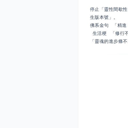
停止「靈性間歇性
生版本號」。
佛系金句 「精進
生活梗 「修行
「靈魂的進步條不