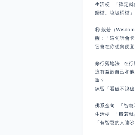
生活梗 「禪定就
歸檔。垃圾桶檔
⑥ 般若（Wisdom
醒：「這句話會卡
它會在你想貪便宜時
修行落地法 在
這有益於自己和他
重？
練習「看破不說
佛系金句 「智
生活梗 「般若
「有智慧的人連