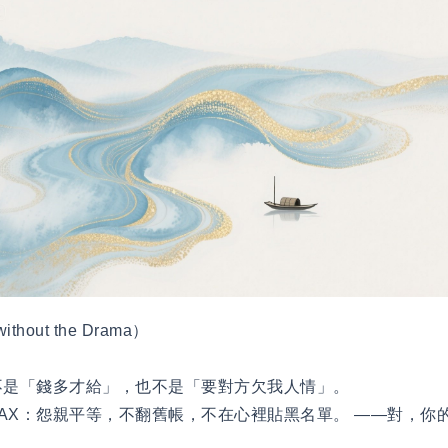
hout the Drama）
不是「錢多才給」，也不是「要對方欠我人情」。
l MAX：怨親平等，不翻舊帳，不在心裡貼黑名單。 ——對，
。