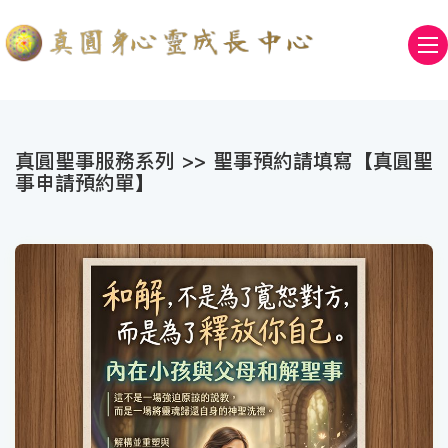
真圓聖事服務系列 >> 聖事預約請填寫【
真圓聖
事申請預約單
】