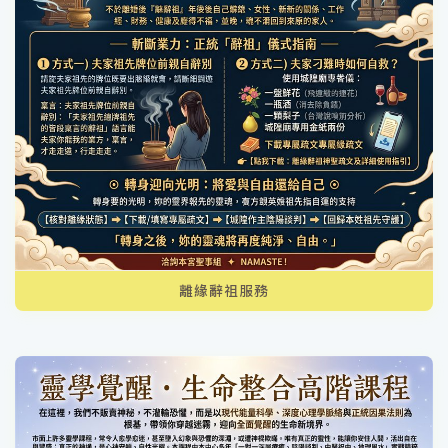
離緣辭祖服務