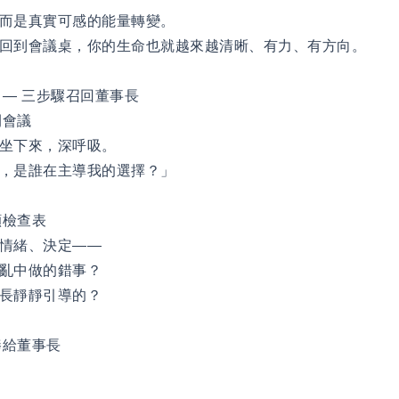
而是真實可感的能量轉變。
回到會議桌，你的生命也就越來越清晰、有力、有方向。
 — 三步驟召回董事長
開會議
坐下來，深呼吸。
，是誰在主導我的選擇？」
顧檢查表
情緒、決定——
亂中做的錯事？
長靜靜引導的？
交棒給董事長