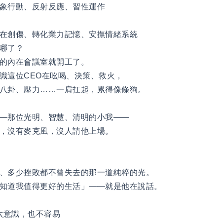
象行動、反射反應、習性運作
在創傷、轉化業力記憶、安撫情緒系統
哪了？
的內在會議室就開工了。
識這位CEO在吆喝、決策、救火，
八卦、壓力……一肩扛起，累得像條狗。
—那位光明、智慧、清明的小我——
，沒有麥克風，沒人請他上場。
、多少挫敗都不曾失去的那一道純粹的光。
知道我值得更好的生活」——就是他在說話。
第六意識，也不容易