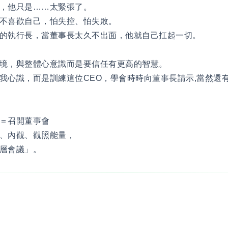
，他只是……太緊張了。
不喜歡自己，怕失控、怕失敗。
的執行長，當董事長太久不出面，他就自己扛起一切。
境，與整體心意識而是要信任有更高的智慧。
我心識，而是訓練這位CEO，學會時時向董事長請示,當然還有
＝召開董事會
、內觀、觀照能量，
層會議」。