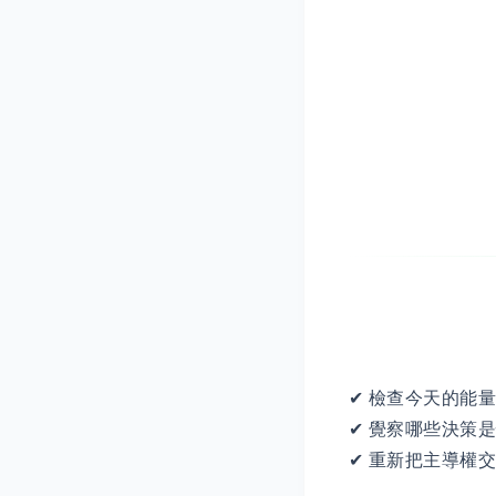
✔ 檢查今天的能
✔ 覺察哪些決策
✔ 重新把主導權