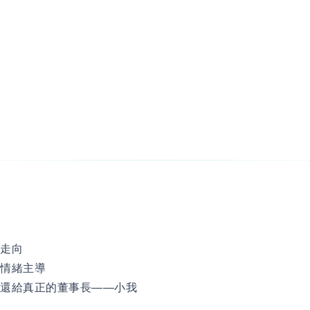
量走向
是情緒主導
交還給真正的董事長——小我