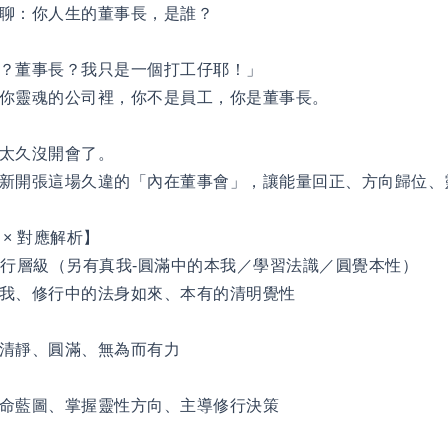
聊：你人生的董事長，是誰？
？董事長？我只是一個打工仔耶！」
你靈魂的公司裡，你不是員工，你是董事長。
太久沒開會了。
新開張這場久違的「內在董事會」，讓能量回正、方向歸位、
× 對應解析】
 修行層級（另有真我-圓滿中的本我／學習法識／圓覺本性）
我、修行中的法身如來、本有的清明覺性
清靜、圓滿、無為而有力
命藍圖、掌握靈性方向、主導修行決策