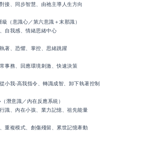
對接、同步智慧、由祂主導人生方向
層級（意識心／第六意識＋末那識）
、自我感、情緒思緒中心
執著、恐懼、掌控、思緒跳躍
常事務、回應環境刺激、快速決策
從小我-高我指令、轉識成智、卸下執著控制
心（潛意識／內在反應系統）
行識、內在小孩、業力記憶、祖先能量
、重複模式、創傷殘留、累世記憶牽動