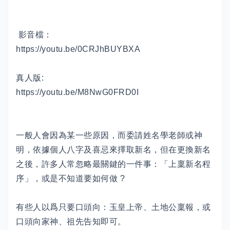
影音檔：
https://youtu.be/0CRJhBUYBXA
真人版:
https://youtu.be/M8NwG0FRD0I
一般人會因為某一些原因，而委請姓名學老師或神
明，依據個人八字及喜忌來擇取新名，但在更換新名
之後，許多人常忽略最關鍵的一件事：「上稟新名程
序」，或是不知道要如何做 ?
有些人以爲只要口頭向：玉皇上帝、土地公稟報，或
口頭向家神、祖先告知即可。