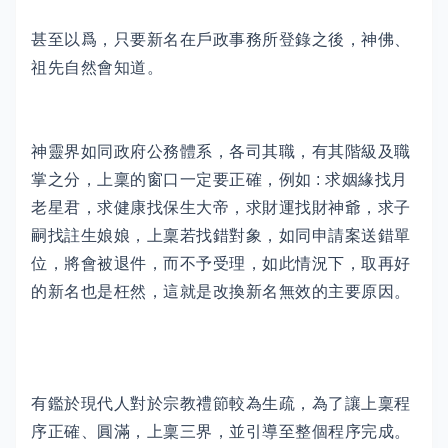
甚至以爲，只要新名在戶政事務所登錄之後，神佛、
祖先自然會知道。
神靈界如同政府公務體系，各司其職，有其階級及職
掌之分，上稟的窗口一定要正確，例如 : 求姻緣找月
老星君，求健康找保生大帝，求財運找財神爺，求子
嗣找註生娘娘，上稟若找錯對象，如同申請案送錯單
位，將會被退件，而不予受理，如此情況下，取再好
的新名也是枉然，這就是改換新名無效的主要原因。
有鑑於現代人對於宗教禮節較為生疏，為了讓上稟程
序正確、圓滿，上稟三界，並引導至整個程序完成。