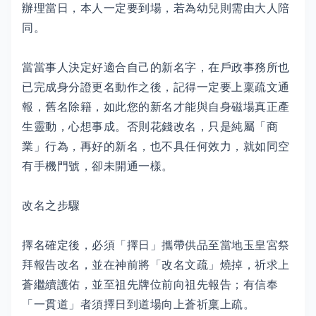
辦理當日，本人一定要到場，若為幼兒則需由大人陪
同。
當當事人決定好適合自己的新名字，在戶政事務所也
已完成身分證更名動作之後，記得一定要上稟疏文通
報，舊名除籍，如此您的新名才能與自身磁場真正產
生靈動，心想事成。否則花錢改名，只是純屬「商
業」行為，再好的新名，也不具任何效力，就如同空
有手機門號，卻未開通一樣。
改名之步驟
擇名確定後，必須「擇日」攜帶供品至當地玉皇宮祭
拜報告改名，並在神前將「改名文疏」燒掉，祈求上
蒼繼續護佑，並至祖先牌位前向祖先報告；有信奉
「一貫道」者須擇日到道場向上蒼祈稟上疏。