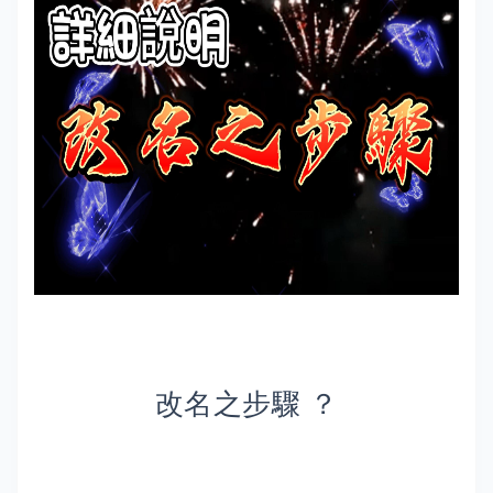
改名之步驟 ？