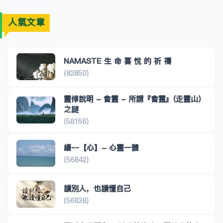
人氣文章
NAMASTE 生 命 喜 悅 的 祈 禱
(82850)
靈修說明 - 會靈 - 所謂『會靈』(走靈山)
之謎
(58156)
續~~【心】- 心靈一體
(56842)
讀別人，也讀懂自己
(56838)