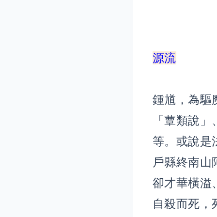
源流
鍾馗，為驅
「蕈類說」
等。或說是
戶縣終南山
卻才華橫溢
自殺而死，