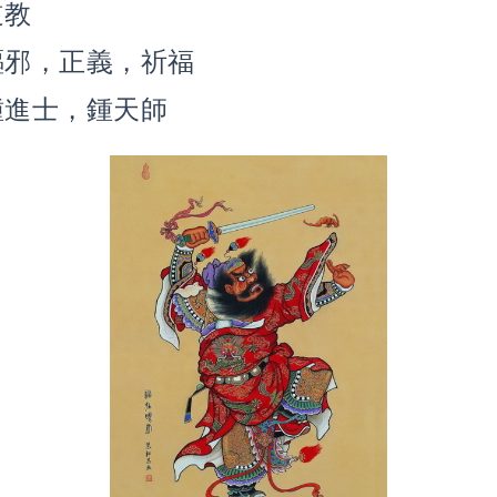
道教
驅邪，正義，祈福
 鍾進士，鍾天師