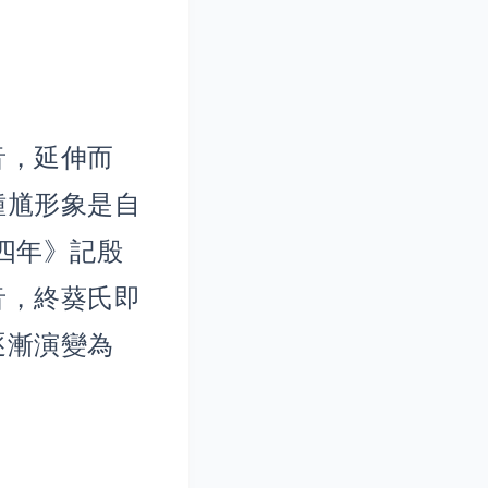
音，延伸而
鍾馗形象是自
四年》記殷
音，終葵氏即
逐漸演變為