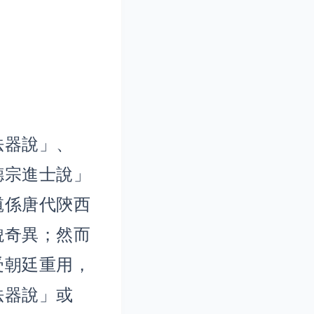
法器說」、
德宗進士說」
馗係唐代陝西
貌奇異；然而
受朝廷重用，
法器說」或