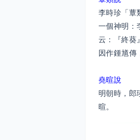
李時珍「蕈
一個神明：
云：『終葵
因作鍾馗傳
堯暄說
明朝時，郎
暄。