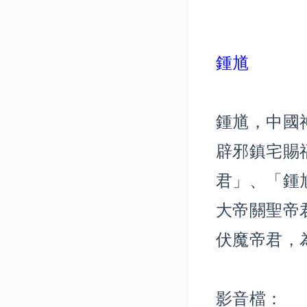
鍾馗
鍾馗，中國
辟邪鎮宅賜
君」、「鍾
大帝關聖帝
伏魔帝君，
影音檔：