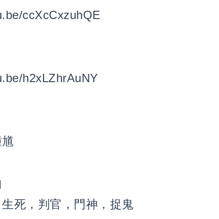
tu.be/ccXcCxzuhQE
tu.be/h2xLZhrAuNY
鍾馗
山
界，生死，判官，門神，捉鬼