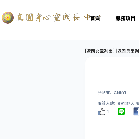
首頁
服務項目
[
返回文章列表
] [
返回最愛列
張貼者：ChihYi
閱讀人數：69137人 張貼
1