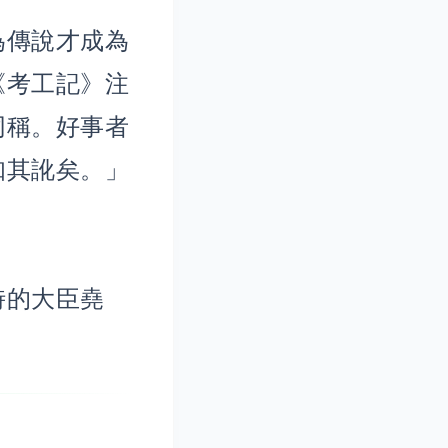
為傳說才成為
《考工記》注
同稱。好事者
知其訛矣。」
時的大臣堯