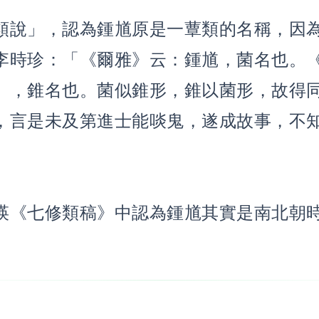
類說」，認為鍾馗原是一蕈類的名稱，因
李時珍：「《爾雅》云：鍾馗，菌名也。
』，錐名也。菌似錐形，錐以菌形，故得
，言是未及第進士能啖鬼，遂成故事，不
瑛《七修類稿》中認為鍾馗其實是南北朝