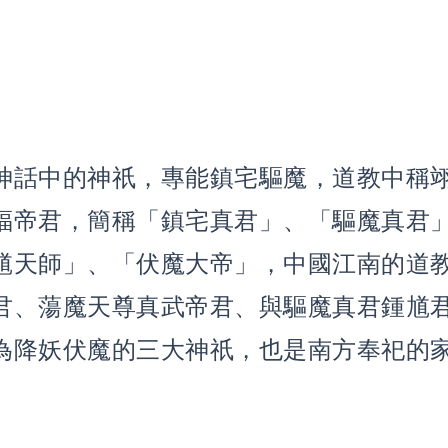
神話中的神祇，專能鎮宅驅魔，道教中稱
福帝君，簡稱「鎮宅真君」、「驅魔真君
馗天師」、「伏魔大帝」，中國江南的道
君、蕩魔天尊真武帝君、與驅魔真君鍾馗
為降妖伏魔的三大神祇，也是南方奉祀的