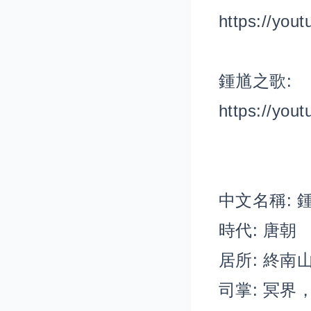
https://you
鍾馗之歌:
https://you
中文名稱: 
時代: 唐朝
居所: 終南
司掌: 冥