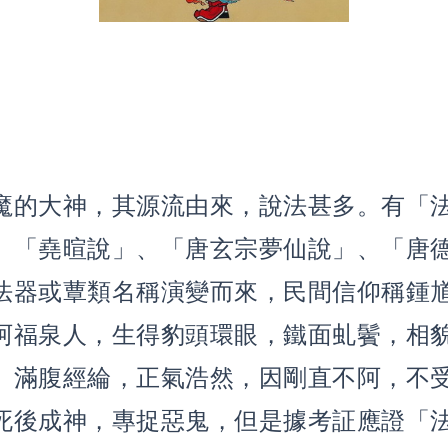
魔的大神，其源流由來，說法甚多。有「
、「堯暄說」、「唐玄宗夢仙說」、「唐
法器或蕈類名稱演變而來，民間信仰稱鍾
阿福泉人，生得豹頭環眼，鐵面虬鬢，相
、滿腹經綸，正氣浩然，因剛直不阿，不
死後成神，專捉惡鬼，但是據考証應證「