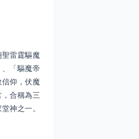
翊聖雷霆驅魔
」、「驅魔帝
教信仰，伏魔
君，合稱為三
家堂神之一。