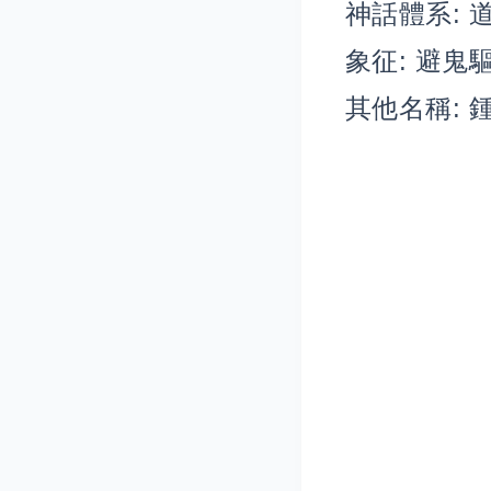
神話體系: 
象征: 避鬼
其他名稱: