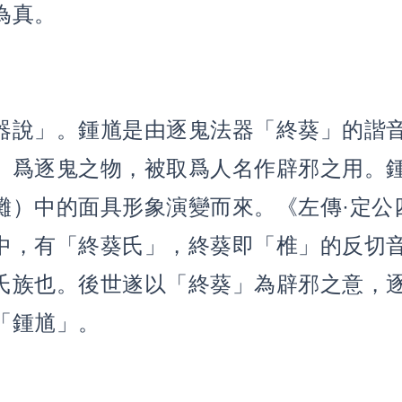
為真。
器說」。鍾馗是由逐鬼法器「終葵」的諧
」爲逐鬼之物，被取爲人名作辟邪之用。
儺）中的面具形象演變而來。《左傳·定公
中，有「終葵氏」，終葵即「椎」的反切
氏族也。後世遂以「終葵」為辟邪之意，
「鍾馗」。