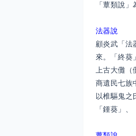
「蕈類說」
法器說
顧炎武「法
來。「終葵
上古大儺（
商遺民七族
以椎驅鬼之
「鍾葵」、
蕈類說