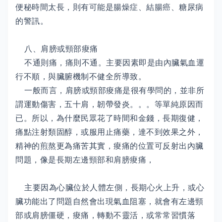
便秘時間太長，則有可能是腸燥症、結腸癌、糖尿病
的警訊。
八、肩膀或頸部痠痛
不通則痛，痛則不通。主要因素即是由內臟氣血運
行不順，與臟腑機制不健全所導致。
一般而言，肩膀或頸部痠痛是很有學問的，並非所
謂運動傷害，五十肩，韌帶發炎。。。等單純原因而
已。所以，為什麼民眾花了時間和金錢，長期復健，
痛點注射類固醇，或服用止痛藥，達不到效果之外，
精神的煎熬更為痛苦其實，痠痛的位置可反射出內臟
問題，像是長期左邊頸部和肩膀痠痛，
主要因為心臟位於人體左側，長期心火上升，或心
臟功能出了問題自然會出現氣血阻塞，就會有左邊頸
部或肩膀僵硬，痠痛，轉動不靈活，或常常習慣落