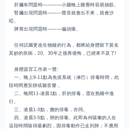
肝臟有問題時————小腿晚上睡覺時容易抽筋。
腎臟出現問題時———聲音就會出不來，就會沙
啞。
脾胃出現問題時———偏頭痛。
任何試圖更改生物鐘的行為，都將給身體留下莫名
其妙的疾病，20、30年之後再後悔，已經來不及了!
身體器官工作表一覽:
一、晚上9-11點為免疫系統（淋巴）排毒時間，此
段時間應安靜或聽音樂 。
二、晚間11-凌晨1點，肝的排毒，需在熟睡中進
行。
三、凌晨1-3點，膽的排毒，亦同。
四、凌晨3-5點，肺的排毒。此即為何咳嗽的人在
這段時間咳得最劇烈，因排毒動作已走到肺；不應用