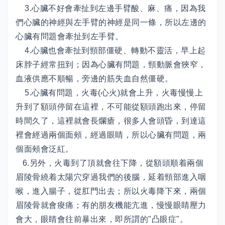
3.心臟不好會牽扯到左邊手臂酸、麻、痛，因為我
們心臟的神經與左手臂的神經是同一條，所以左邊的
心臟有問題會牽扯到左手臂。
4.心臟也會牽扯到頸部僵硬、轉動不靈活，早上起
床脖子經常扭到；因為心臟有問題，頸動脈會狹窄，
血液供應不順暢，旁邊的筋失血自然僵硬。
5.心臟有問題，火毒(心火)就會上升，火毒慢慢上
升到了額頭停留在這裡，不可能從額頭跑出來，停留
時間久了，這裡就會長爛瘡，很多人會頭昏，到達這
裡會經過兩個面頰，經過眼睛，所以心臟有問題，兩
個面頰會泛紅。
6.另外，火毒到了頂就會往下降，從額頭順着兩個
眉陵骨繞着太陽穴穿過我們的後腦，延着頸部進入咽
喉，進入腸子，從肛門出去；所以火毒降下來，兩個
眉陵骨就會痠痛；有的朋友機能亢進，慢慢眼睛壓力
會大，眼睛會往前暴出來，即所謂的"凸眼症"。