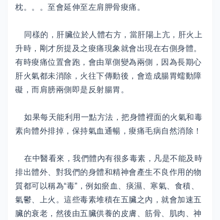
枕。。。至會延伸至左肩胛骨痠痛。
同樣的，肝臟位於人體右方，當肝陽上亢，肝火上
升時，剛才所提及之痠痛現象就會出現在右側身體。
有時痠痛位置會跑，會由單側變為兩側，因為長期心
肝火氣都未消除，火往下傳動後，會造成腸胃蠕動障
礙，而肩膀兩側即是反射腸胃。
如果每天能利用一點方法，把身體裡面的火氣和毒
素向體外排掉，保持氣血通暢，痠痛毛病自然消除！
在中醫看來，我們體內有很多毒素，凡是不能及時
排出體外、對我們的身體和精神會產生不良作用的物
質都可以稱為“毒”，例如瘀血、痰濕、寒氣、食積、
氣鬱、上火。這些毒素堆積在五臟之內，就會加速五
臟的衰老，然後由五臟供養的皮膚、筋骨、肌肉、神