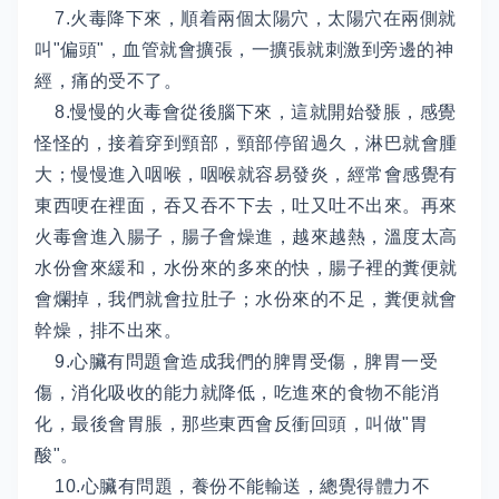
7.火毒降下來，順着兩個太陽穴，太陽穴在兩側就
叫"偏頭"，血管就會擴張，一擴張就刺激到旁邊的神
經，痛的受不了。
8.慢慢的火毒會從後腦下來，這就開始發脹，感覺
怪怪的，接着穿到頸部，頸部停留過久，淋巴就會腫
大；慢慢進入咽喉，咽喉就容易發炎，經常會感覺有
東西哽在裡面，吞又吞不下去，吐又吐不出來。再來
火毒會進入腸子，腸子會燥進，越來越熱，溫度太高
水份會來緩和，水份來的多來的快，腸子裡的糞便就
會爛掉，我們就會拉肚子；水份來的不足，糞便就會
幹燥，排不出來。
9.心臟有問題會造成我們的脾胃受傷，脾胃一受
傷，消化吸收的能力就降低，吃進來的食物不能消
化，最後會胃脹，那些東西會反衝回頭，叫做"胃
酸"。
10.心臟有問題，養份不能輸送，總覺得體力不