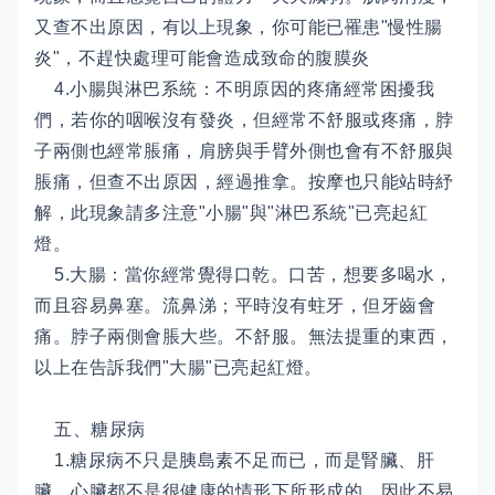
又查不出原因，有以上現象，你可能已罹患"慢性腸
炎"，不趕快處理可能會造成致命的腹膜炎
4.小腸與淋巴系統：不明原因的疼痛經常困擾我
們，若你的咽喉沒有發炎，但經常不舒服或疼痛，脖
子兩側也經常脹痛，肩膀與手臂外側也會有不舒服與
脹痛，但查不出原因，經過推拿。按摩也只能站時紓
解，此現象請多注意"小腸"與"淋巴系統"已亮起紅
燈。
5.大腸：當你經常覺得口乾。口苦，想要多喝水，
而且容易鼻塞。流鼻涕；平時沒有蛀牙，但牙齒會
痛。脖子兩側會脹大些。不舒服。無法提重的東西，
以上在告訴我們"大腸"已亮起紅燈。
五、糖尿病
1.糖尿病不只是胰島素不足而已，而是腎臟、肝
臟、心臟都不是很健康的情形下所形成的，因此不易