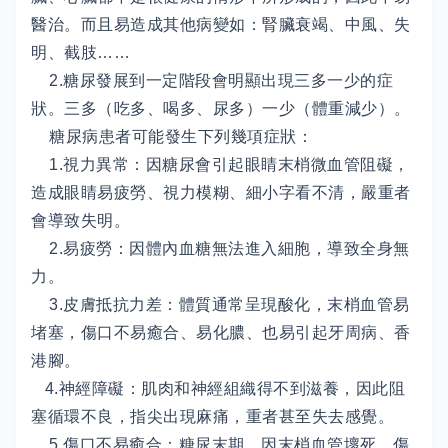
醫治。而且易造成其他病變如：腎臟衰竭、中風、失
明、截肢……
2.糖尿發展到一定階段會明顯出現三多一少的症
狀。三多（吃多、喝多、尿多）一少（體重減少）。
糖尿病患者可能發生下列幾項症狀：
1.視力異常：因糖尿會引起眼睛末梢微血管阻礙，
造成眼睛易疲勞、視力模糊、細小字看不清，嚴重者
會導致失明。
2.易疲勞：因體內血糖無法進入細胞，導致全身無
力。
3.皮膚抵抗力差：體質通常呈現酸化，末梢血管易
堵塞，傷口不易癒合、易化膿、也易引起牙周病、香
港腳。
4.神經障礙：肌肉和神經組織得不到滋養，因此阻
塞循環不良，指尖出現麻痛，重者甚至失去感覺。
5.傷口不易癒合：糖尿末期，因末梢血管壞死，傷