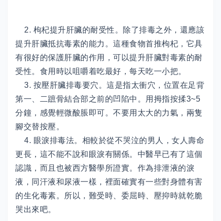
2. 枸杞提升肝臟的耐受性。除了排毒之外，還應該
提升肝臟抵抗毒素的能力。這種食物首推枸杞，它具
有很好的保護肝臟的作用，可以提升肝臟對毒素的耐
受性。食用時以咀嚼着吃最好，每天吃一小把。
3. 按壓肝臟排毒要穴。這是指太衝穴，位置在足背
第一、二蹠骨結合部之前的凹陷中。用拇指按揉3~5
分鐘，感覺輕微酸脹即可。不要用太大的力氣，兩隻
腳交替按壓。
4. 眼淚排毒法。相較於從不哭泣的男人，女人壽命
更長，這不能不說和眼淚有關係。中醫早已有了這個
認識，而且也被西方醫學所證實。作為排泄液的淚
液，同汗液和尿液一樣，裡面確實有一些對身體有害
的生化毒素。所以，難受時、委屈時、壓抑時就乾脆
哭出來吧。