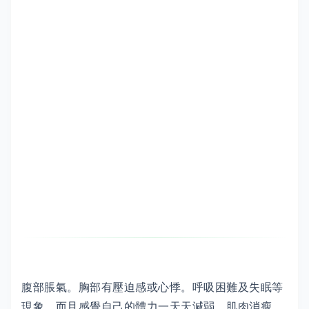
腹部脹氣。胸部有壓迫感或心悸。呼吸困難及失眠等
現象，而且感覺自己的體力一天天減弱。肌肉消瘦，