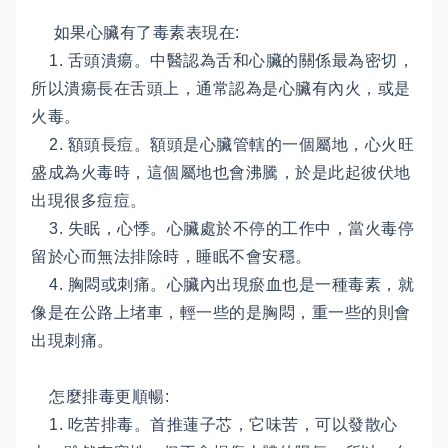
如果心臟有了毒素表現在:
1. 舌頭潰瘍。中醫認為舌和心臟的關係最為密切，
所以潰瘍長在舌頭上，通常認為是心臟有內火，或是
火毒。
2. 額頭長痘。額頭是心臟管轄的一個屬地，心火旺
盛成為火毒時，這個屬地也會沸騰，於是此起彼伏地
出現很多痘痘。
3. 失眠，心悸。心臟處於不停的工作中，當火毒停
留於心而無法排除時，睡眠不會安穩。
4. 胸悶或刺痛。心臟內出現瘀血也是一種毒素，就
像是在公路上堵車，輕一些的是胸悶，重一些的則會
出現刺痛。
怎麼排毒更順暢:
1. 吃苦排毒。首推蓮子芯，它味苦，可以發散心