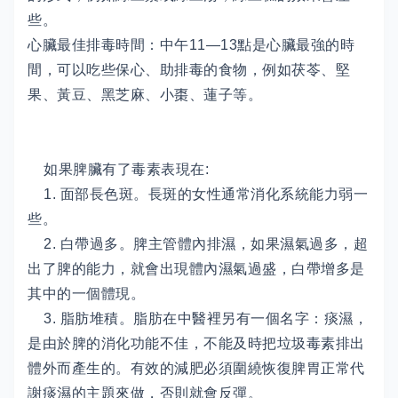
些。
心臟最佳排毒時間：中午11—13點是心臟最強的時
間，可以吃些保心、助排毒的食物，例如茯苓、堅
果、黃豆、黑芝麻、小棗、蓮子等。
如果脾臟有了毒素表現在:
1. 面部長色斑。長斑的女性通常消化系統能力弱一
些。
2. 白帶過多。脾主管體內排濕，如果濕氣過多，超
出了脾的能力，就會出現體內濕氣過盛，白帶增多是
其中的一個體現。
3. 脂肪堆積。脂肪在中醫裡另有一個名字：痰濕，
是由於脾的消化功能不佳，不能及時把垃圾毒素排出
體外而產生的。有效的減肥必須圍繞恢復脾胃正常代
謝痰濕的主題來做，否則就會反彈。