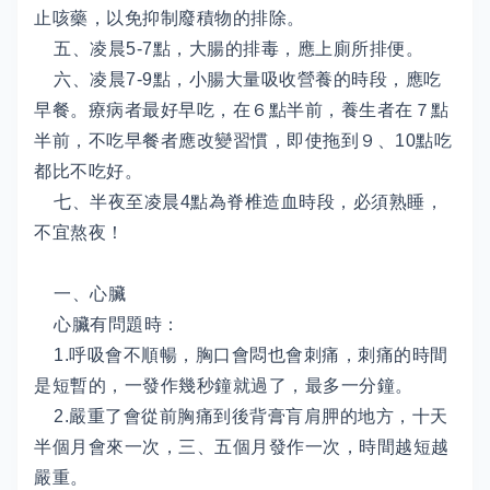
止咳藥，以免抑制廢積物的排除。
五、凌晨5-7點，大腸的排毒，應上廁所排便。
六、凌晨7-9點，小腸大量吸收營養的時段，應吃
早餐。療病者最好早吃，在６點半前，養生者在７點
半前，不吃早餐者應改變習慣，即使拖到９、10點吃
都比不吃好。
七、半夜至凌晨4點為脊椎造血時段，必須熟睡，
不宜熬夜！
一、心臟
心臟有問題時：
1.呼吸會不順暢，胸口會悶也會刺痛，刺痛的時間
是短暫的，一發作幾秒鐘就過了，最多一分鐘。
2.嚴重了會從前胸痛到後背膏肓肩胛的地方，十天
半個月會來一次，三、五個月發作一次，時間越短越
嚴重。