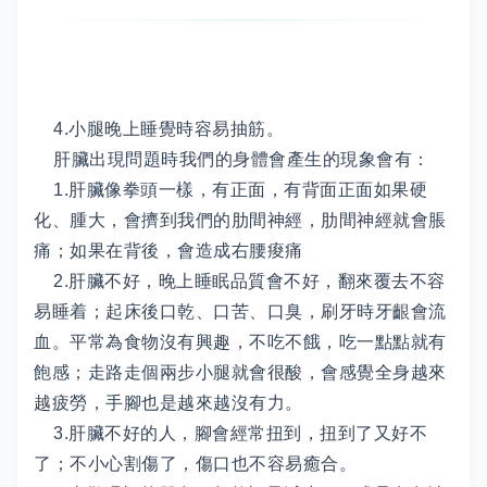
4.小腿晚上睡覺時容易抽筋。
肝臟出現問題時我們的身體會產生的現象會有：
1.肝臟像拳頭一樣，有正面，有背面正面如果硬
化、腫大，會擠到我們的肋間神經，肋間神經就會脹
痛；如果在背後，會造成右腰痠痛
2.肝臟不好，晚上睡眠品質會不好，翻來覆去不容
易睡着；起床後口乾、口苦、口臭，刷牙時牙齦會流
血。平常為食物沒有興趣，不吃不餓，吃一點點就有
飽感；走路走個兩步小腿就會很酸，會感覺全身越來
越疲勞，手腳也是越來越沒有力。
3.肝臟不好的人，腳會經常扭到，扭到了又好不
了；不小心割傷了，傷口也不容易癒合。