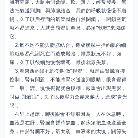
臟有問題，大腿兩側會酸、軟、無力，經常發癢。無
法把氣送到胸口與肺臟結合，我們的呼吸就慢慢不順
暢，久了以后裡面的氣管就會自然閉鎖，一閉鎖空氣
就不易進來，人就會感覺到窒息，必須"乾咳"來減緩
它。
2.氣不足不能與膀胱結合，造成膀胱中括約肌的細
胞就容易代謝死亡而造成鬆弛，排尿狀況不好，頻
尿，久了以後細胞慢慢壞死，最後就尿失禁。
3.看東西的瞳孔部份叫做"視覺"，就是由腎臟直接
控制，腎有問題，不能將腎水送達到眼睛，眼會覺得
干、酸、澀、慢慢視覺就會模糊，嚴重會出現黑影，
叫做"飛蚊症"，久了以後壓力會越來越大，造成"青光
眼"。
4.早上起床，腳後跟會不舒服因為，人在休息時，
血液是在肝，腎臟會暫時缺血，起床須把血液送至全
身，由於腎臟不好，氣太弱，血液來的太慢，關節失