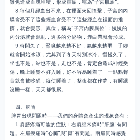
難免造成血塊堆積，形成腫瘤，稱為"子宮肌瘤"。
8.每個月經血出不來，在裡面來回撞擊，子宮的內
膜會受不了這些經血會受不了這些經血在裡面的推
擠，就會變形、異位，稱為"子宮內膜異位"；慢慢的
內分泌就會混亂，過多的分泌物，赤白帶就會形成。
9.時間久了，腎臟越來越不好，氣越來越弱，手腳
就會開始冰涼，尤其到了冬天特別冰冷。慢慢久了，
坐也不是，站也不是，走也不是，肯定會造成神經受
傷，晚上睡覺不好入睡，好不容易睡着了，一點點聲
音就會被吵醒，縱使睡着了，整夜都在作夢，有睡跟
沒睡一樣，天天都很累。
四、脾胃
脾胃出現問題時——我們的身體會產生的現象會有：
1.肩膀疼痛可能的症狀：右肩經常痛時"肝臟"有問
題。左肩痠痛時"心臟"與"胃"有問題。兩肩同時感覺