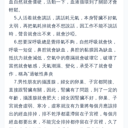
血自然就會僵硬，活動一下，血液循環到了關節才會
輕鬆。
5.人活着就會講話，講話耗元氣，本身腎臟不好氣
太弱，再把氣耗掉就會不想說話，因工作不能不說話
時，聲音就會出不來，就會沙啞。
6.想要深呼吸總是覺得氣不夠，自然呼吸就會快，
呼吸一短促，鼻腔就會缺血，鼻腔的黏膜因為缺血，
抵抗力就會減低，空氣中的塵蹣就會破壞它，破壞了
當然就會敏感，天氣潮濕、變化，承受不了就會發
作，稱為"過敏性鼻炎
7.男性朋友的攝護腺，婦女的卵巢、子宮都間接、
直接跟腎臟有關，因此，腎臟有了問題，到了一定的
年齡，攝護腺就會肥大；婦女因腎臟不好，卵巢、子
宮就會虛弱、寒冷，虛寒就沒有力量將每個月應該排
出的經血排掉，排不乾淨都還滯留在子宮裡，每個月
經血都要出來，不能完全排掉都停留在子宮裡，久了