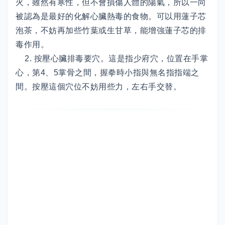
火，雖然有寒性，但不會損傷人體的陽氣，所以一向
被認為是最好的化解心臟熱毒的食物。可以用蓮子芯
泡茶，不妨再加些竹葉或生甘草，能增強蓮子芯的排
毒作用。
2. 按壓心臟排毒要穴。這是指少府穴，位置在手掌
心，第4、5掌骨之間，握拳時小指與無名指指端之
間。按壓這個穴位不妨用些力，左右手交替。