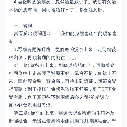
4.喜歡喝酒的朋友，忽然酒量減少了。或是有久治
不癒的皮膚病，周而複始好不了，都要注意肝。
三、腎臟
當腎臟出現問題時——我們的身體會產生的現象會
有：
1.腎臟有兩條通路，從腳底的湧泉上來，走到腳後
根內側，再順着腿的內側往上走。
第一條: 從後方上來走到腰與膀胱結合，再順着脊
椎兩側往上走當我們腎臟不好，氣會不足，血就上不
來；因此腰會酸，背會痛，再往上到頸部，頸部會覺
得僵硬；到了後腦勺會感覺昏脹不舒服，到了頭頂會
覺悶脹，過了頭頂往下到兩個眉心之間的"精明穴"，
氣不到會覺兩眼乾澀。
第二條: 從前面上來，經過大腿跟我們的生殖器及
肝臟結合，最後延着身體兩側到胸前與肺臟結合。腎