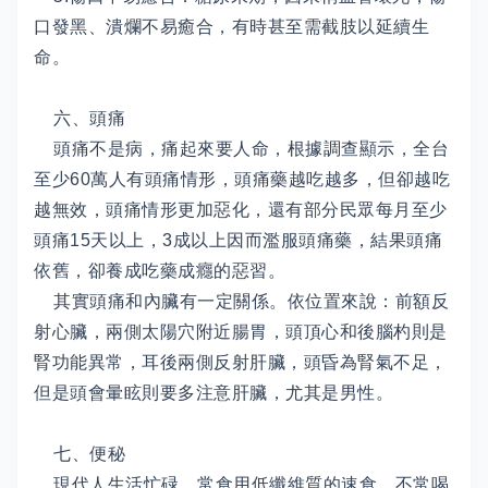
口發黑、潰爛不易癒合，有時甚至需截肢以延續生
命。
六、頭痛
頭痛不是病，痛起來要人命，根據調查顯示，全台
至少60萬人有頭痛情形，頭痛藥越吃越多，但卻越吃
越無效，頭痛情形更加惡化，還有部分民眾每月至少
頭痛15天以上，3成以上因而濫服頭痛藥，結果頭痛
依舊，卻養成吃藥成癮的惡習。
其實頭痛和內臟有一定關係。依位置來說：前額反
射心臟，兩側太陽穴附近腸胃，頭頂心和後腦杓則是
腎功能異常，耳後兩側反射肝臟，頭昏為腎氣不足，
但是頭會暈眩則要多注意肝臟，尤其是男性。
七、便秘
現代人生活忙碌，常食用低纖維質的速食，不常喝