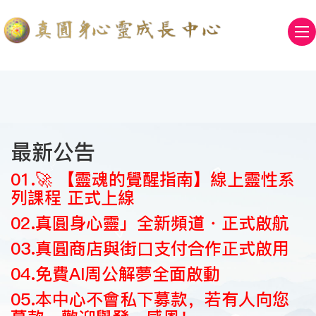
最新公告
01.🚀 【靈魂的覺醒指南】線上靈性系
列課程 正式上線
02.真圓身心靈」全新頻道・正式啟航
03.真圓商店與街口支付合作正式啟用
04.免費AI周公解夢全面啟動
05.​本中心不會私下募款，若有人向您