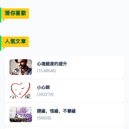
猜你喜歡
人氣文章
心境維度的提升
(1548648)
小心眼
(362278)
隨緣，惜緣，不攀緣
(66638)