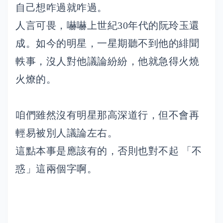
自己想咋過就咋過。
人言可畏，嚇嚇上世紀30年代的阮玲玉還
成。如今的明星，一星期聽不到他的緋聞
軼事，沒人對他議論紛紛，他就急得火燒
火燎的。
咱們雖然沒有明星那高深道行，但不會再
輕易被別人議論左右。
這點本事是應該有的，否則也對不起 「不
惑」這兩個字啊。