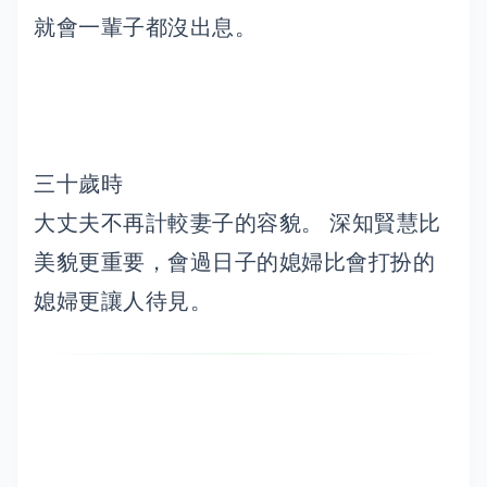
就會一輩子都沒出息。
三十歲時
大丈夫不再計較妻子的容貌。 深知賢慧比
美貌更重要，會過日子的媳婦比會打扮的
媳婦更讓人待見。