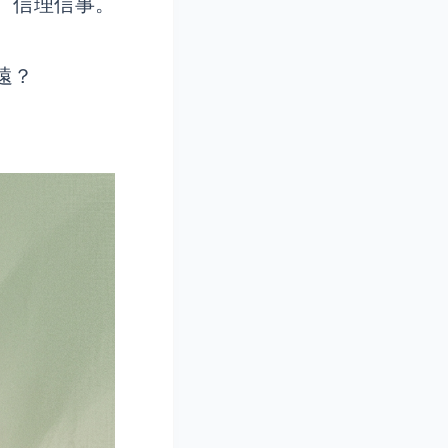
、信理信事。
遠？