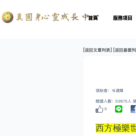
首頁
服務項目
[
返回文章列表
] [
返回最愛列
張貼者：🛂達輝
閱讀人數：53875人 張貼
0
西方極樂