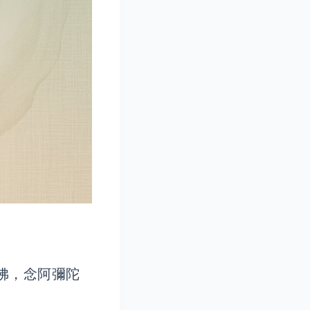
佛，念阿彌陀