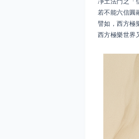
凈土法門之「
若不能六信圓
譬如，西方極
西方極樂世界