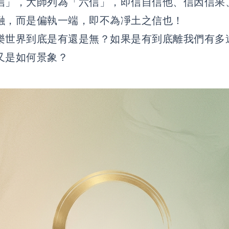
信」，大師列為「六信」，即信自信他、信因信果
融，而是偏執一端，即不為凈土之信也！
樂世界到底是有還是無？如果是有到底離我們有多
又是如何景象？