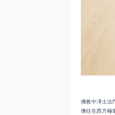
佛教中凈土法
佛往生西方極