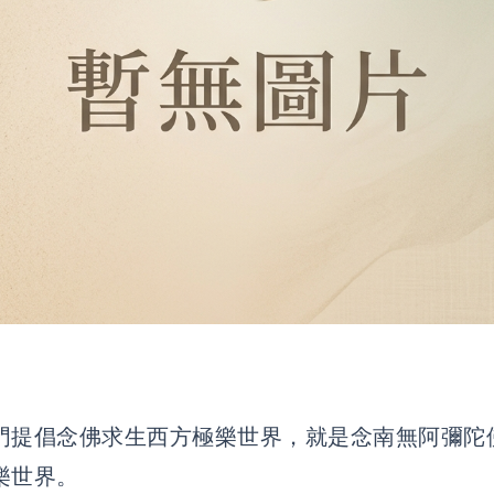
門提倡念佛求生西方極樂世界，就是念南無阿彌陀
樂世界。