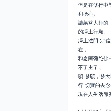
但是在修行中
和擔心。
讀藕益大師的
的凈土行願。
凈土法門以"
在，
和念阿彌陀佛
不了主了；
願-發願，發
行-切實的去
現在人生活節