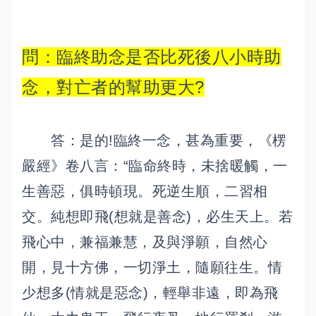
問：臨終助念是否比死後八小時助
念，對亡者的幫助更大?
答：是的!臨終一念，甚為重要，《楞
嚴經》卷八言：“臨命終時，未捨暖觸，一
生善惡，俱時頓現。死逆生順，二習相
交。純想即飛(想就是善念)，必生天上。若
飛心中，兼福兼慧，及與淨願，自然心
開，見十方佛，一切淨土，隨願往生。情
少想多(情就是惡念)，輕舉非遠，即為飛