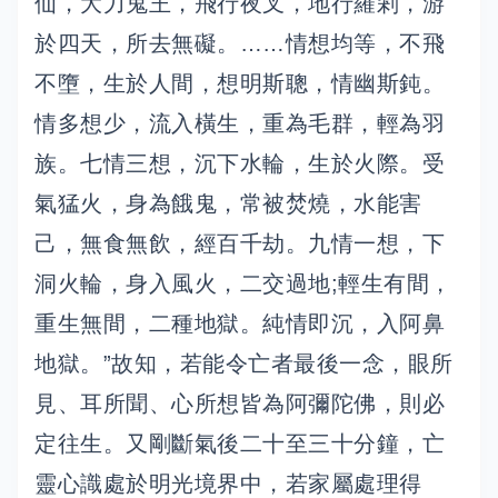
仙，大力鬼王，飛行夜叉，地行羅剎，游
於四天，所去無礙。……情想均等，不飛
不墮，生於人間，想明斯聰，情幽斯鈍。
情多想少，流入橫生，重為毛群，輕為羽
族。七情三想，沉下水輪，生於火際。受
氣猛火，身為餓鬼，常被焚燒，水能害
己，無食無飲，經百千劫。九情一想，下
洞火輪，身入風火，二交過地;輕生有間，
重生無間，二種地獄。純情即沉，入阿鼻
地獄。”故知，若能令亡者最後一念，眼所
見、耳所聞、心所想皆為阿彌陀佛，則必
定往生。又剛斷氣後二十至三十分鐘，亡
靈心識處於明光境界中，若家屬處理得