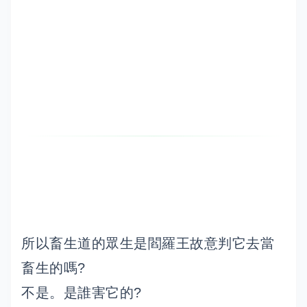
所以畜生道的眾生是閻羅王故意判它去當
畜生的嗎?
不是。是誰害它的?