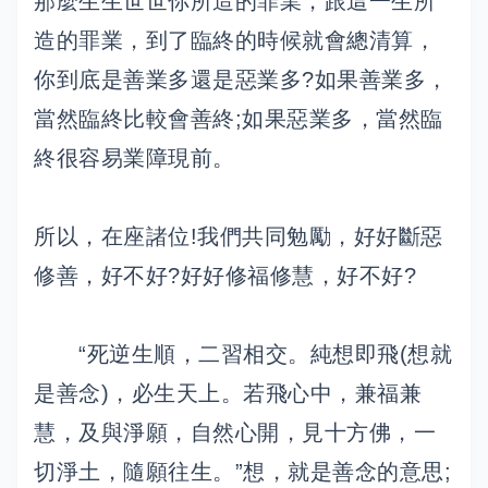
那麼生生世世你所造的罪業，跟這一生所
造的罪業，到了臨終的時候就會總清算，
你到底是善業多還是惡業多?如果善業多，
當然臨終比較會善終;如果惡業多，當然臨
終很容易業障現前。
所以，在座諸位!我們共同勉勵，好好斷惡
修善，好不好?好好修福修慧，好不好?
“死逆生順，二習相交。純想即飛(想就
是善念)，必生天上。若飛心中，兼福兼
慧，及與淨願，自然心開，見十方佛，一
切淨土，隨願往生。”想，就是善念的意思;