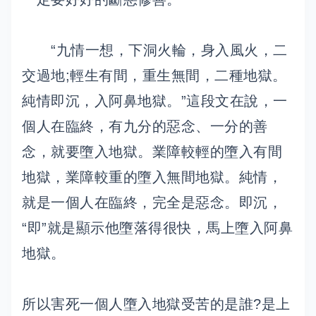
“九情一想，下洞火輪，身入風火，二
交過地;輕生有間，重生無間，二種地獄。
純情即沉，入阿鼻地獄。”這段文在說，一
個人在臨終，有九分的惡念、一分的善
念，就要墮入地獄。業障較輕的墮入有間
地獄，業障較重的墮入無間地獄。純情，
就是一個人在臨終，完全是惡念。即沉，
“即”就是顯示他墮落得很快，馬上墮入阿鼻
地獄。
所以害死一個人墮入地獄受苦的是誰?是上