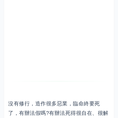
沒有修行，造作很多惡業，臨命終要死
了，有辦法假嗎?有辦法死得很自在、很解