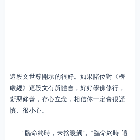
這段文世尊開示的很好。如果諸位對《楞
嚴經》這段文有所體會，好好學佛修行，
斷惡修善，存心立念，相信你一定會很謹
慎、很小心。
“臨命終時，未捨暖觸”。“臨命終時”這