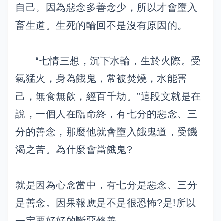
自己。因為惡念多善念少，所以才會墮入
畜生道。生死的輪回不是沒有原因的。
“七情三想，沉下水輪，生於火際。受
氣猛火，身為餓鬼，常被焚燒，水能害
己，無食無飲，經百千劫。”這段文就是在
說，一個人在臨命終，有七分的惡念、三
分的善念，那麼他就會墮入餓鬼道，受饑
渴之苦。為什麼會當餓鬼?
就是因為心念當中，有七分是惡念、三分
是善念。因果報應是不是很恐怖?是!所以
一定要好好的斷惡修善。