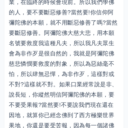
業，在臨終的時候會現前。所以我們學佛
的人，要不要斷惡修善?當然要!你信仰阿
彌陀佛的本願，就不用斷惡修善了嗎?當然
要斷惡修善。阿彌陀佛大慈大悲，用本願
名號要救度我這種凡夫，所以我凡夫眾生
會為非作歹是很自然的，我就是阿彌陀佛
慈悲憐憫要救度的對象，所以為惡絲毫不
怕，所以肆無忌憚，為非作歹，這樣對或
不對?這樣就不對。如果口業經常說是非、
說長短，你縱然明信阿彌陀佛的本願，要
不要受果報?當然要!不要說我們現在還在
因地，就算你已經念佛到了西方極樂世界
果地，你還是要受苦報，因為每一個諸佛