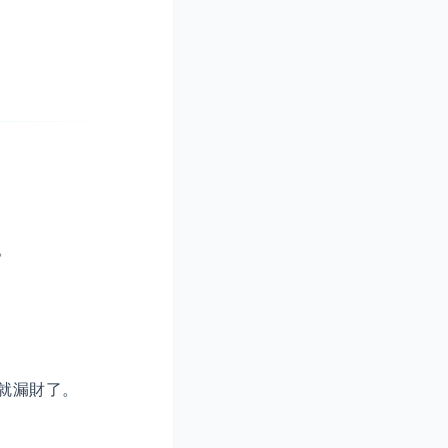
。
就漏財了。