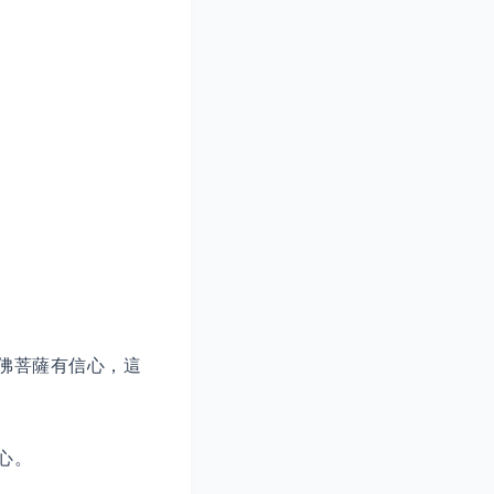
佛菩薩有信心，這
心。