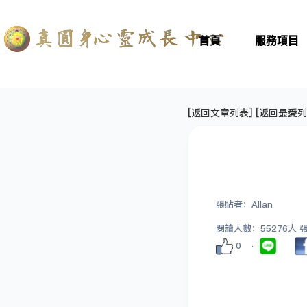
首頁
服務項目
[
返回文章列表
] [
返回最愛列
張貼者：Allan
閱讀人數：55276人 張貼
0