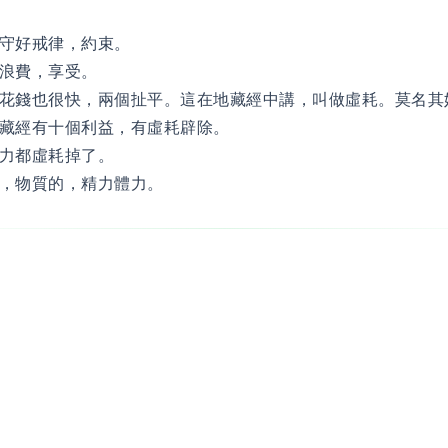
守好戒律，約束。
浪費，享受。
花錢也很快，兩個扯平。這在地藏經中講，叫做虛耗。莫名其
藏經有十個利益，有虛耗辟除。
力都虛耗掉了。
，物質的，精力體力。