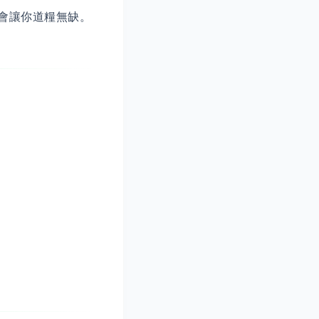
會讓你道糧無缺。