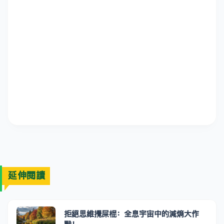
延伸閱讀
拒絕思維攪屎棍：全息宇宙中的減熵大作