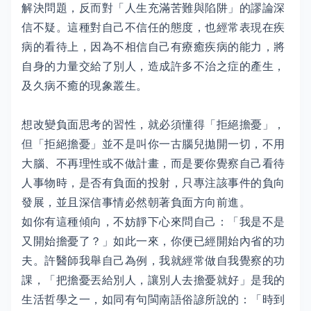
解決問題，反而對「人生充滿苦難與陷阱」的謬論深
信不疑。這種對自己不信任的態度，也經常表現在疾
病的看待上，因為不相信自己有療癒疾病的能力，將
自身的力量交給了別人，造成許多不治之症的產生，
及久病不癒的現象叢生。
想改變負面思考的習性，就必須懂得「拒絕擔憂」，
但「拒絕擔憂」並不是叫你一古腦兒拋開一切，不用
大腦、不再理性或不做計畫，而是要你覺察自己看待
人事物時，是否有負面的投射，只專注該事件的負向
發展，並且深信事情必然朝著負面方向前進。
如你有這種傾向，不妨靜下心來問自己：「我是不是
又開始擔憂了？」如此一來，你便已經開始內省的功
夫。許醫師我舉自己為例，我就經常做自我覺察的功
課，「把擔憂丟給別人，讓別人去擔憂就好」是我的
生活哲學之一，如同有句閩南語俗諺所說的：「時到