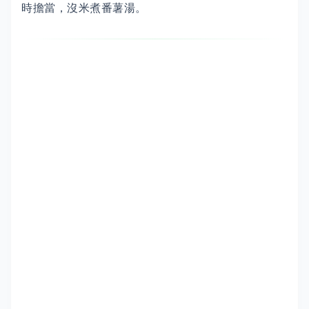
時擔當，沒米煮番薯湯。