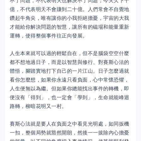
不了問題，不代表明天也解決不了問題；今天欠下十
億，不代表明天不會賺到二十億。人們常會不自覺地
鑽起牛角尖，唯有讓你的小我拒絕擔憂，宇宙的大我
才能給你解決問題的智慧，讓所有的磁場和能量重新
運轉，使得整個事件往正向發展。
人生本來就可以過的輕鬆自在，但不是腦袋空空什麼
都不想地過日子，而是以智慧與修行、對賽斯心法的
體悟，腳踏實地打下自己的一片江山。日子怎麼過就
看你怎麼想，如果你永遠只看負面，心中常懷恐懼，
人生便無以為繼。但如果你總能找出事件的轉機，即
便沒有「得到」，也一定會「學到」，生命就能峰迴
路轉，柳暗花明又一村。
賽斯心法就是要人在負面之中看見光明處，如同扳機
一扣，整個局勢就豁然開朗，然後一一拔除內心擔憂