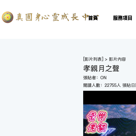
首頁
服務項目
[
影片列表
] > 影片內容
孝親月之聲
張貼者：ON
閱讀人數：22755人 張貼日期