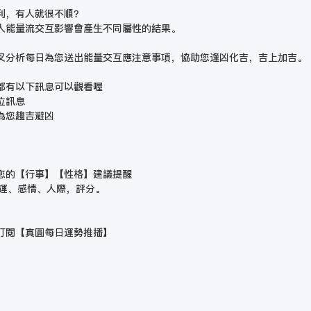
利，有人就很不順？
人能量流交互影響會產生不同屬性的結果。
叉分析每日為您送出能量交互應注意事項，協助您逢凶化吉，吉上加吉。
都有以下訊息可以觀看喔
位訊息
為您趨吉避凶
您的【行事】【性格】建議提醒
財運、感情、人際，評分。
訂閱【
真圓每日運勢推播
】