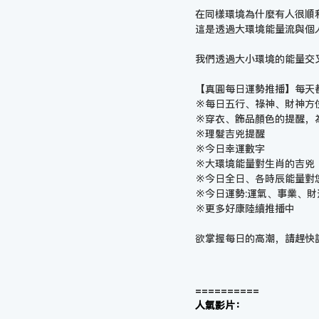
在同樣環境為什麼有人很順
這是透過大環境能量流與個
我們透過大小環境的能量交
【真圓每日運勢推播】每天
※每日五行、祿神、財神方
※穿衣、飾品顏色的提醒，
※理髮吉兇提醒
※今日幸運數字
※大環境能量對生肖的吉兇
※今日全日、各時辰能量對
※今日運勢:運氣、事業、
※更多好康陸續推播中
欲掌握每日的高潮，請趕快
==========
人氣影片：