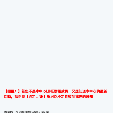
【提醒：】若您不是本中心LINE群組成員，又想知道本中心的最新
活動，
請點我【綁定LINE】
就可以不定期收到我們的通知
真圓SJGP靈魂旅程導引程序