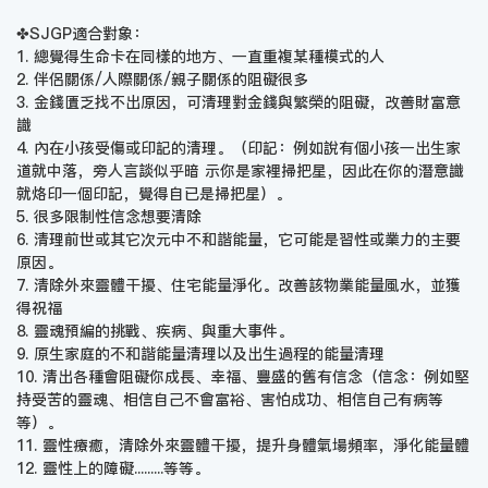
✤SJGP適合對象：
1. 總覺得生命卡在同樣的地方、一直重複某種模式的人
2. 伴侶關係/人際關係/親子關係的阻礙很多
3. 金錢匱乏找不出原因，可清理對金錢與繁榮的阻礙，改善財富意
識
4. 內在小孩受傷或印記的清理。（印記：例如說有個小孩一出生家
道就中落，旁人言談似乎暗 示你是家裡掃把星，因此在你的潛意識
就烙印一個印記，覺得自已是掃把星）。
5. 很多限制性信念想要清除
6. 清理前世或其它次元中不和諧能量，它可能是習性或業力的主要
原因。
7. 清除外來靈體干擾、住宅能量淨化。改善該物業能量風水，並獲
得祝福
8. 靈魂預編的挑戰、疾病、與重大事件。
9. 原生家庭的不和諧能量清理以及出生過程的能量清理
10. 清出各種會阻礙你成長、幸福、豐盛的舊有信念（信念：例如堅
持受苦的靈魂、相信自己不會富裕、害怕成功、相信自己有病等
等）。
11. 靈性療癒，清除外來靈體干擾，提升身體氣場頻率，淨化能量體
12. 靈性上的障礙.........等等。