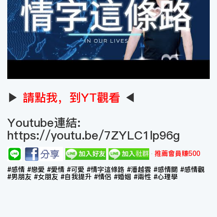
▶
請點我，到YT觀看
◀
Youtube連結:
https://youtu.be/7ZYLC1lp96g
推薦會員賺500
#感情 #戀愛 #愛情 #可愛 #情字這條路 #潘越雲 #感情關 #感情觀
#男朋友 #女朋友 #自我提升 #情侶 #婚姻 #兩性 #心理學