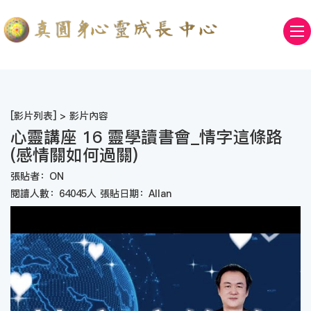
[
影片列表
] > 影片內容
心靈講座 16 靈學讀書會_情字這條路
(感情關如何過關)
張貼者：ON
閱讀人數：64045人 張貼日期：Allan