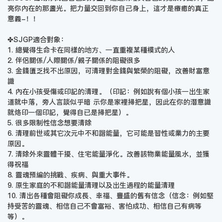
亮你內在的那盞光。把力量交回到你自己身上，這才是療癒的真正
意義-！！
✤SJGP適合對象：
1. 總覺得生命卡在同樣的地方、一直重複某種模式的人
2. 伴侶關係/人際關係/親子關係的阻礙很多
3. 金錢匱乏找不出原因，可清理對金錢與繁榮的阻礙，改善財富意
識
4. 內在小孩受傷或印記的清理。（印記：例如說有個小孩一出生家
道就中落，旁人言談似乎暗 示你是家裡掃把星，因此在你的潛意識
就烙印一個印記，覺得自已是掃把星）。
5. 很多限制性信念想要清除
6. 清理前世或其它次元中不和諧能量，它可能是習性或業力的主要
原因。
7. 清除外來靈體干擾、住宅能量淨化。改善該物業能量風水，並獲
得祝福
8. 靈魂預編的挑戰、疾病、與重大事件。
9. 原生家庭的不和諧能量清理以及出生過程的能量清理
10. 清出各種會阻礙你成長、幸福、豐盛的舊有信念（信念：例如堅
持受苦的靈魂、相信自己不會富裕、害怕成功、相信自己有病等
等）。