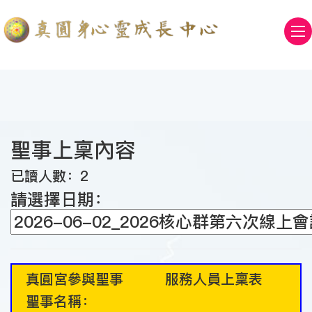
聖事上稟內容
已讀人數：2
請選擇日期：
真圓宮參與聖事 服務人員上稟表
聖事名稱：