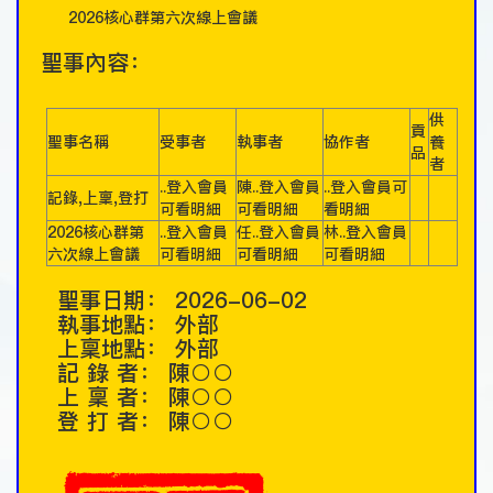
2026核心群第六次線上會議
聖事內容：
供
貢
聖事名稱
受事者
執事者
協作者
養
品
者
..登入會員
陳..登入會員
..登入會員可
記錄,上稟,登打
可看明細
可看明細
看明細
2026核心群第
..登入會員
任..登入會員
林..登入會員
六次線上會議
可看明細
可看明細
可看明細
聖事日期：
2026-06-02
執事地點：
外部
上稟地點：
外部
記 錄 者：
陳○○
上 稟 者：
陳○○
登 打 者：
陳○○