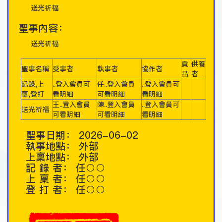
送光祈福
聖事內容：
送光祈福
貢
供養
聖事名稱
受事者
執事者
協作者
品
者
記錄,上
..登入會員可
任..登入會員
..登入會員可
稟,登打
看明細
可看明細
看明細
王..登入會員
陳..登入會員
..登入會員可
送光祈福
可看明細
可看明細
看明細
聖事日期：
2026-06-02
執事地點：
外部
上稟地點：
外部
記 錄 者：
任○○
上 稟 者：
任○○
登 打 者：
任○○