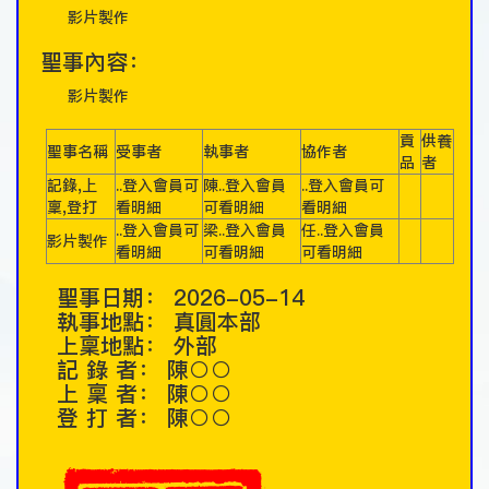
影片製作
聖事內容：
影片製作
貢
供養
聖事名稱
受事者
執事者
協作者
品
者
記錄,上
..登入會員可
陳..登入會員
..登入會員可
稟,登打
看明細
可看明細
看明細
..登入會員可
梁..登入會員
任..登入會員
影片製作
看明細
可看明細
可看明細
聖事日期：
2026-05-14
執事地點：
真圓本部
上稟地點：
外部
記 錄 者：
陳○○
上 稟 者：
陳○○
登 打 者：
陳○○