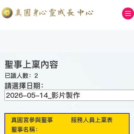
聖事上稟內容
已讀人數：2
請選擇日期：
真圓宮參與聖事 服務人員上稟表
聖事名稱：