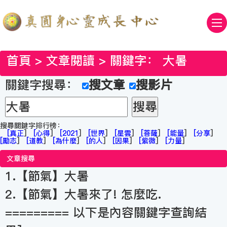
首頁
>
文章閱讀
> 關鍵字：
大暑
關鍵字搜尋：
搜文章
搜影片
搜尋關鍵字排行榜：
[
真正
]
[
心得
]
[
2021
]
[
世界
]
[
星雲
]
[
菩薩
]
[
能量
]
[
分享
]
[
勵志
]
[
道教
]
[
為什麼
]
[
的人
]
[
因果
]
[
紫微
]
[
力量
]
文章搜尋
1.【節氣】大暑
2.【節氣】大暑來了! 怎麼吃.
========= 以下是內容關鍵字查詢結