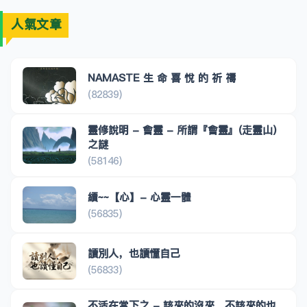
人氣文章
NAMASTE 生 命 喜 悅 的 祈 禱
(82839)
靈修說明 - 會靈 - 所謂『會靈』(走靈山)
之謎
(58146)
續~~【心】- 心靈一體
(56835)
讀別人，也讀懂自己
(56833)
不活在當下之 - 該來的沒來，不該來的也