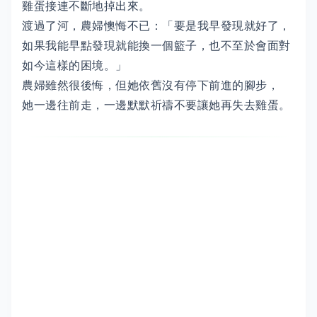
雞蛋接連不斷地掉出來。
渡過了河，農婦懊悔不已：「要是我早發現就好了，
如果我能早點發現就能換一個籃子，也不至於會面對
如今這樣的困境。」
農婦雖然很後悔，但她依舊沒有停下前進的腳步，
她一邊往前走，一邊默默祈禱不要讓她再失去雞蛋。