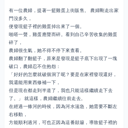
有一位農婦，提著一籃雞蛋上街販售。 農婦剛走出家
門沒多久，
便發現籃子裡的雞蛋掉出來了一個。
啪嗒一聲，雞蛋應聲而碎。看到自己辛苦收集的雞蛋
碎了，
農婦很生氣，她不得不停下來查看。
農婦翻了翻籃子，原來是發現是籃子底下出現了一塊
破口，農婦忍不住抱怨：
「好好的怎麼就破個洞了呢？要是在家裡發現還好，
我還能用東西修補一下，
但是現在都走到半道了，我也只能這樣繼續走下去
了。」 就這樣，農婦繼續往前走去。
在經過一條河的時候，因為河水湍急，她需要不斷左
右移動，
方能順利過河，可也正因為這番顛簸，導致籃子裡的