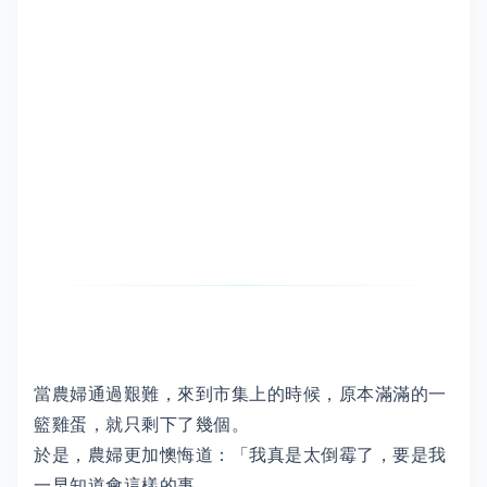
當農婦通過艱難，來到市集上的時候，原本滿滿的一
籃雞蛋，就只剩下了幾個。
於是，農婦更加懊悔道：「我真是太倒霉了，要是我
一早知道會這樣的事，