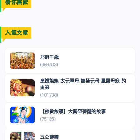
猜你喜歡
人氣文章
邢府千歲
(966403)
皇媽娘娘 太元聖母 無極元母 鳳凰母娘 的
由來
(101738)
【佛教故事】大勢至菩薩的故事
(75135)
五公菩薩