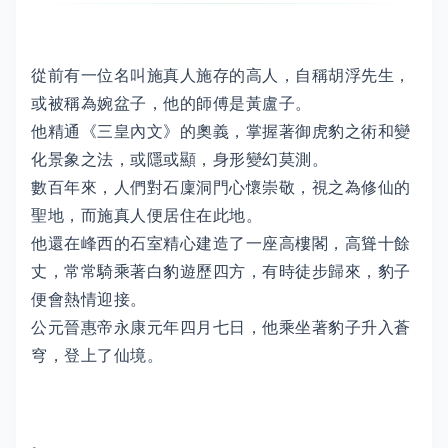
從前有一位名叫施真人施存的高人，自稱胡浮先生，
或被稱為婉盆子，他的師傅是黃盧子。
他精通《三皇內文》的奧義，掌握著御虎豹之術和變
化景象之法，或隱或顯，身形變幻莫測。
數百年來，人們對石廩洞門心懷崇敬，視之為修仙的
聖地，而施真人便居住在此地。
他還在峰西的石室精心建造了一座高樓閣，高聳十餘
丈，常常騎乘著白豹遊歷四方，有時徒步歸來，豹子
便會熱情迎接。
公元晉惠帝永康元年四月七日，他乘坐著豹子升入蒼
穹，登上了仙境。
。