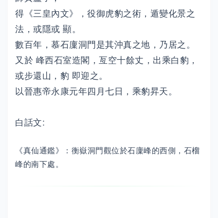
得《三皇內文》，役御虎豹之術，遁變化景之
法，或隱或 顯。
數百年，慕石廩洞門是其沖真之地，乃居之。
又於 峰西石室造閣，亙空十餘丈，出乘白豹，
或步還山，豹 即迎之。
以晉惠帝永康元年四月七日，乘豹昇天。
白話文:
《真仙通鑑》：衡嶽洞門觀位於石廩峰的西側，石榴
峰的南下處。