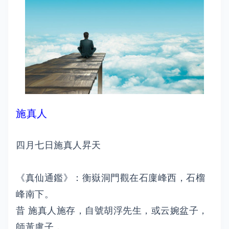
施真人
四月七日施真人昇天
《真仙通鑑》：衡嶽洞門觀在石廩峰西，石榴
峰南下。
昔 施真人施存，自號胡浮先生，或云婉盆子，
師黃盧子，