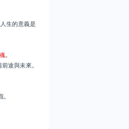
x） 人生的意義是
魂
。
清前途與未來。
觀。