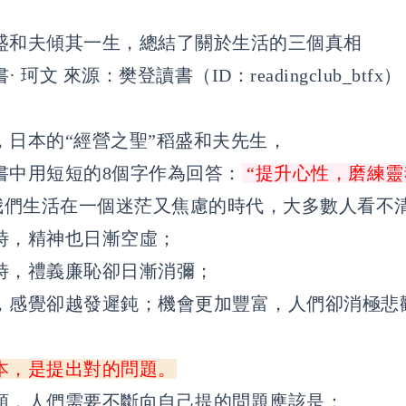
盛和夫傾其一生，總結了關於生活的三個真相
 珂文 來源：樊登讀書（ID：readingclub_btf
，日本的“經營之聖”稻盛和夫先生，
書中用短短的8個字作為回答：
“提升心性，磨練靈
，我們生活在一個迷茫又焦慮的時代，大多數人看不
時，精神也日漸空虛；
時，禮義廉恥卻日漸消彌；
，感覺卻越發遲鈍；機會更加豐富，人們卻消極悲
本，是提出對的問題。
頭，人們需要不斷向自己提的問題應該是：