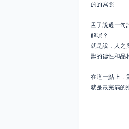
的的寫照。
孟子說過一句
解呢？
就是說，人之
獸的德性和品
在這一點上，
就是最完滿的