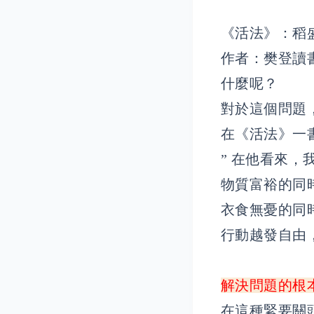
《活法》：稻
作者：樊登讀書·
什麼呢？
對於這個問題
在《活法》一
” 在他看來
物質富裕的同
衣食無憂的同
行動越發自由
解決問題的根
在這種緊要關