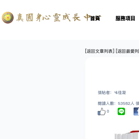
首頁
服務項目
[
返回文章列表
] [
返回最愛列
張貼者：🛂佳凝
閱讀人數：53582人 張貼
0