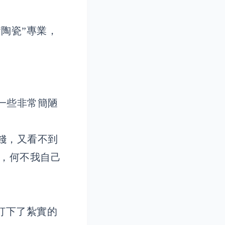
陶瓷”專業，
。
一些非常簡陋
錢，又看不到
義，何不我自己
打下了紮實的