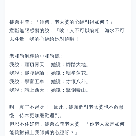
徒弟甲問：「師傅，老太婆的心經對得如何？」
意斷無限感慨的說：「唉！人不可以貌相，海水不可
以斗量，我的心經給她對絕啦！
老和尚解釋給小和尚聽；
我說：頭頂青天； 她說：腳踏大地。
我說：滿腹經論； 她說：穩坐蓮花。
我說：學富五車； 她說：才懷八斗。
我說：請上西天； 她說：擊倒泰山。
啊，真了不起呀！ 因此，徒弟們對老太婆也不敢怠
慢，侍奉更加殷勤週到。
但忍不住好奇，徒弟乙問老太婆：「你老人家是如何
能夠對得上我師傅的心經呀？」