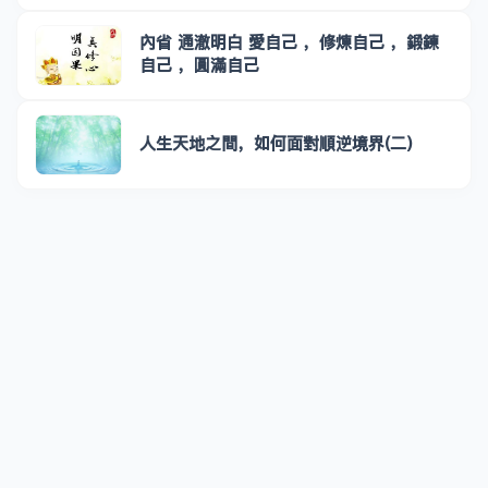
內省 通澈明白 愛自己 ，修煉自己 ，鍛鍊
自己 ，圓滿自己
人生天地之間，如何面對順逆境界(二)