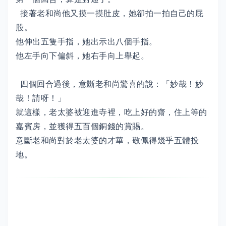
接著老和尚他又摸一摸肚皮，她卻拍一拍自己的屁
股。
他伸出五隻手指，她出示出八個手指。
他左手向下偏斜，她右手向上舉起。
四個回合過後，意斷老和尚驚喜的說：「妙哉！妙
哉！請呀！」
就這樣，老太婆被迎進寺裡，吃上好的齋，住上等的
嘉賓房，並獲得五百個銅錢的賞賜。
意斷老和尚對於老太婆的才華，敬佩得幾乎五體投
地。