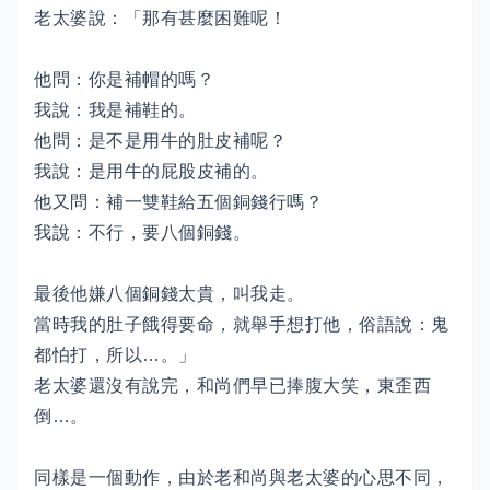
老太婆說：「那有甚麼困難呢！
他問：你是補帽的嗎？
我說：我是補鞋的。
他問：是不是用牛的肚皮補呢？
我說：是用牛的屁股皮補的。
他又問：補一雙鞋給五個銅錢行嗎？
我說：不行，要八個銅錢。
最後他嫌八個銅錢太貴，叫我走。
當時我的肚子餓得要命，就舉手想打他，俗語說：鬼
都怕打，所以…。」
老太婆還沒有說完，和尚們早已捧腹大笑，東歪西
倒…。
同樣是一個動作，由於老和尚與老太婆的心思不同，