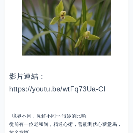
影片連結：
https://youtu.be/wtFq73Ua-CI
境界不同，見解不同~~很妙的比喻
從前有一位老和尚，精通心術，善能調伏心猿意馬，
故名意斷。