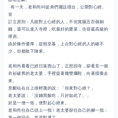
有一天，老和尚叫徒弟們擺設擂台，公開對心經。
並
訂立原則：凡能對上心經的人，不但賞賜五百個銅
錢，還可以進入寺裡，吃最好的齋菜，住宿最高級的
禪房。
由於條件優厚，從朝至暮，上台對心經的人的確不
少，但都敗下陣來。
老和尚看看已經日落西山了，正想回寺，卻看見一個
衣衫破舊的老太婆，手裡提著幾雙爛鞋，向著擂臺走
來。
意斷站在台上很輕蔑的說：「你來對心經？」
老太婆說：「沒錢買飯吃，只好如此了。」
於是一僧一俗，便對起心經來。
老和尚往自己頭上一指！老太婆卻往自己的腳一指；
第一個回合，算是對通了。