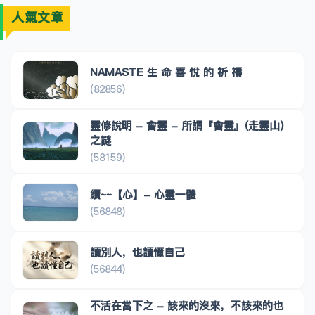
人氣文章
NAMASTE 生 命 喜 悅 的 祈 禱
(82856)
靈修說明 - 會靈 - 所謂『會靈』(走靈山)
之謎
(58159)
續~~【心】- 心靈一體
(56848)
讀別人，也讀懂自己
(56844)
不活在當下之 - 該來的沒來，不該來的也