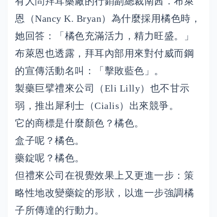
有人問拜耳藥廠的行銷副總裁南茜．布萊
恩（Nancy K. Bryan）為什麼採用橘色時，
她回答：「橘色充滿活力，精力旺盛。」
布萊恩也透露，拜耳內部用來對付威而鋼
的宣傳活動名叫：「擊敗藍色」。
製藥巨擘禮來公司（Eli Lilly）也不甘示
弱，推出犀利士（Cialis）出來競爭。
它的商標是什麼顏色？橘色。
盒子呢？橘色。
藥錠呢？橘色。
但禮來公司在視覺效果上又更進一步：策
略性地改變藥錠的形狀，以進一步強調橘
子所傳達的行動力。