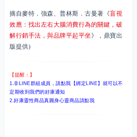
摘自麥特．強森、普林斯．古曼著《
盲視
效應：找出左右大腦消費行為的關鍵，破
解行銷手法，與品牌平起平坐
》，鼎寶出
版提供)
【提醒：】
1.非LINE群組成員，
請點我【綁定LINE】
就可以不
定期收到我們的好康通知
2.
好康靈性商品真圓身心靈商品請點我