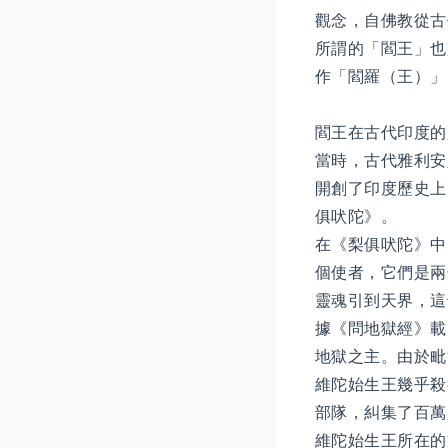
觀念，自佛教從古
所謂的「閻王」也
作「閻羅（王）」
閻王在古代印度的
當時，古代雅利安
開創了印度歷史上
俱吠陀》。
在《梨俱吠陀》中
個使者，它們是兩
靈魂引到天界，這
據《問地獄經》載
地獄之主。由於毗
維陀始生王幾乎殺
部隊，糾集了百萬
維陀始生王所在的