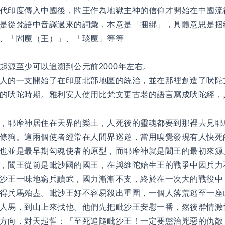
代印度傳入中國後，閻王作為地獄主神的信仰才開始在中國流
是從梵語中音譯過來的詞彙，本意是「捆綁」，具體意思是捆
、「閻魔（王）」、「琰魔」等等
起源至少可以追溯到公元前2000年左右。
人的一支開始了在印度北部地區的統治，並在那裡創造了吠陀
的吠陀時期。雅利安人使用比梵文更古老的語言寫成吠陀經，
，耶摩神居住在天界的樂土，人死後的靈魂都要到那裡去見耶
條狗。這兩個使者經常在人間界巡遊，當用嗅覺發現有人快死
也並是最早期勾魂使者的原型，而耶摩神就是閻王的最初來源
，閻王從前是毗沙國的國王，在與維陀始生王的戰爭中因兵力
沙王一味地窮兵黷武，國力漸漸不支，終於在一次大的戰役中
得兵馬殆盡。毗沙王好不容易殺出重圍，一個人落荒逃至一座
人馬，到山上來找他。他們先把毗沙王安慰一番，然後群情激
方向，對天起誓：「至死追隨毗沙王！一定要懲治兇惡的仇敵