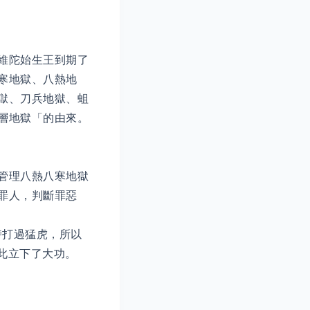
維陀始生王到期了
寒地獄、八熱地
獄、刀兵地獄、蛆
層地獄「的由來。
管理八熱八寒地獄
罪人，判斷罪惡
時打過猛虎，所以
由此立下了大功。