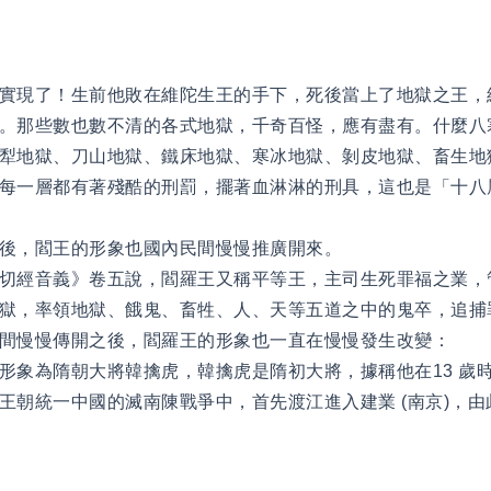
實現了！生前他敗在維陀生王的手下，死後當上了地獄之王，
。那些數也數不清的各式地獄，千奇百怪，應有盡有。什麼八
犁地獄、刀山地獄、鐵床地獄、寒冰地獄、剝皮地獄、畜生地
每一層都有著殘酷的刑罰，擺著血淋淋的刑具，這也是「十八
後，閻王的形象也國內民間慢慢推廣開來。
切經音義》卷五說，閻羅王又稱平等王，主司生死罪福之業，
獄，率領地獄、餓鬼、畜牲、人、天等五道之中的鬼卒，追捕
間慢慢傳開之後，閻羅王的形象也一直在慢慢發生改變：
形象為隋朝大將韓擒虎，韓擒虎是隋初大將，據稱他在13 歲
王朝統一中國的滅南陳戰爭中，首先渡江進入建業 (南京)，