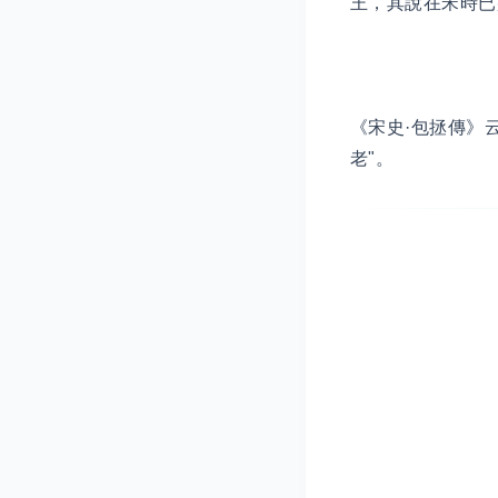
王，其說在宋時已
《宋史·包拯傳》
老"。