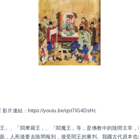
羅 影片連結：
https://youtu.be/qst7lG4DsHc
王」、「閻摩羅王」、「閻魔王」等，是佛教中的陰間主宰，
面，人死後要去陰間報到，接受閻王的審判。我國古代原本也