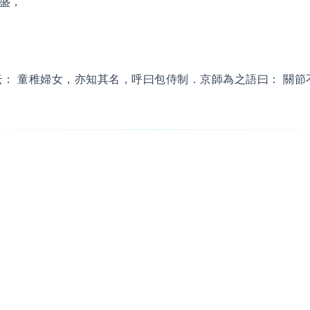
盛，
云： 童稚婦女，亦知其名，呼曰包侍制．京師為之語曰： 關節