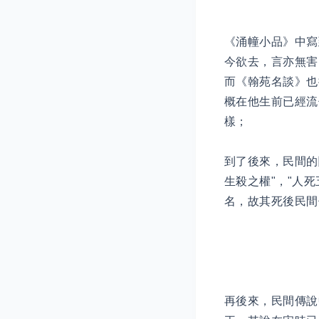
《涌幢小品》中寫
今欲去，言亦無害
而《翰苑名談》也
概在他生前已經流
樣；
到了後來，民間的
生殺之權"，"人
名，故其死後民間
再後來，民間傳說