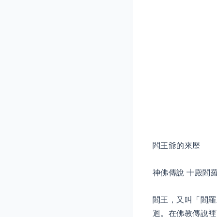
閻王爺的來歷
神佛傳說 十殿閻
閻王，又叫「閻羅
迴。在佛教傳說裡