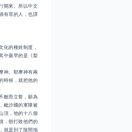
行開來。所以中文
綁有罪的人，也譯
文化的種姓制度，
其中最早的是《梨
摩神。耶摩神有兩
的時候，就把他的
。
不敵而立誓，願為
，毗沙國的軍隊被
山頂，他的十八個
憤，朝打敗他們的
，就是到了陰間地