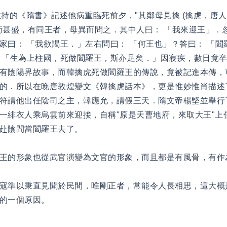
 主持的《隋書》記述他病重臨死前夕，"其鄰母見擒 (擒虎，唐
下儀衛甚盛，有同王者，母異而問之．其中人曰： 「我來迎王」
家曰： 「我欲謁王．」左右問曰： 「何王也」？答曰： 「閻
 「生為上柱國，死做閻羅王，斯亦足矣．」因寢疾，數日竟卒
有陰陽界故事，而韓擒虎死做閻羅王的傳說，竟被記進本傳，
的．所以在晚唐敦煌變文《韓擒虎話本》，更是惟妙惟肖描述
符請他出任陰司之主，韓應允，請假三天．隋文帝楊堅並舉行
一緋衣人乘烏雲前來迎接，自稱"原是天曹地府，來取大王"上
赴陰間當閻羅王去了。
王的形象也從武官演變為文官的形象，而且都是有風骨，有作
寇準以秉直見聞於民間，唯剛正者，常能令人長相思，這大概
的一個原因。