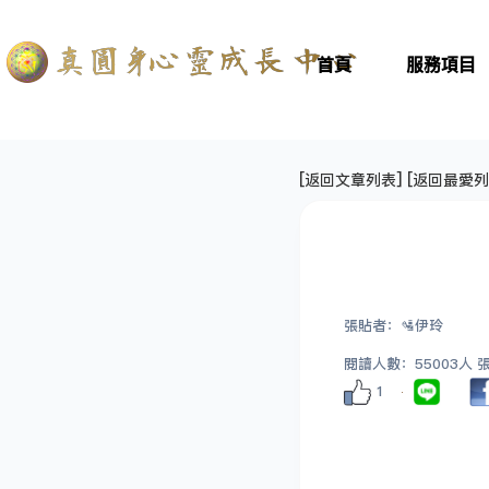
首頁
服務項目
[
返回文章列表
] [
返回最愛列
張貼者：🛂伊玲
閱讀人數：55003人 張貼
1