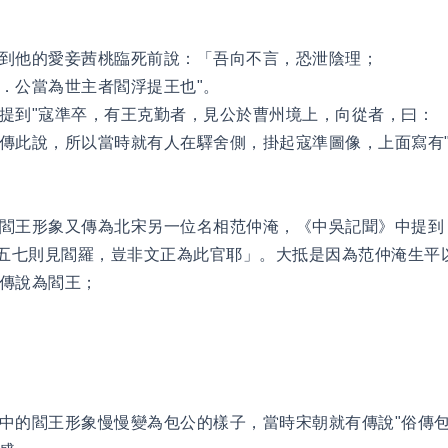
到他的愛妾茜桃臨死前說：「吾向不言，恐泄陰理；
．公當為世主者閻浮提王也"。
提到"寇準卒，有王克勤者，見公於曹州境上，向從者，曰： 
傳此說，所以當時就有人在驛舍側，掛起寇準圖像，上面寫有"
閻王形象又傳為北宋另一位名相范仲淹，《中吳記聞》中提到：
死五七則見閻羅，豈非文正為此官耶」。大抵是因為范仲淹生平
傳說為閻王；
中的閻王形象慢慢變為包公的樣子，當時宋朝就有傳說"俗傳