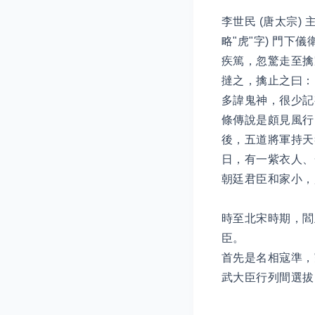
李世民 (唐太宗)
略"虎"字) 門
疾篤，忽驚走至擒
撻之，擒止之曰：
多諱鬼神，很少記
條傳說是頗見風行
後，五道將軍持天
日，有一紫衣人、
朝廷君臣和家小，
時至北宋時期，閻
臣。
首先是名相寇準，
武大臣行列間選拔