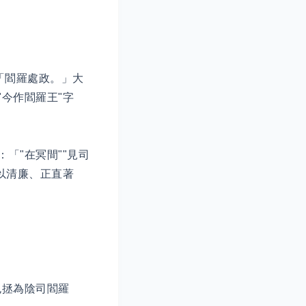
「閻羅處政。」大
今作閻羅王"字
「"在冥間""見司
以清廉、正直著
包拯為陰司閻羅