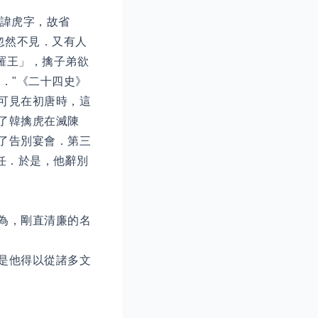
人諱虎字，故省
．忽然不見．又有人
羅王」，擒子弟欲
．"《二十四史》
可見在初唐時，這
了韓擒虎在滅陳
了告別宴會．第三
任．於是，他辭別
為，剛直清廉的名
是他得以從諸多文