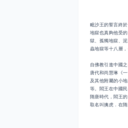
毗沙王的誓言終於
地獄也真夠他受的
獄、孤獨地獄、泥
蟲地獄等十八層，
自佛教引進中國之
唐代和尚慧琳《一
及其他附屬的小地
等。閻王在中國民
隋唐時代，閻王的
取名叫擒虎．在隋