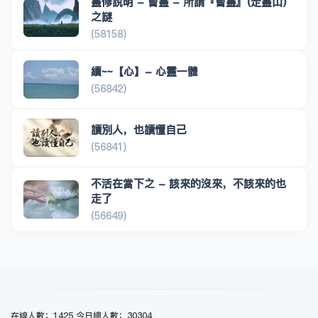
靈修說明 - 會靈 - 所謂『會靈』(走靈山)
之謎
(58158)
續~~【心】- 心靈一體
(56842)
讀別人，也讀懂自己
(56841)
不活在當下之 - 該來的沒來，不該來的也
走了
(56649)
在線人數：1425 今日總人數：30304