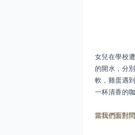
女兒在學校
的開水，分
軟，雞蛋遇
一杯清香的
當我們面對