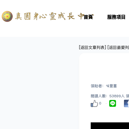
首頁
服務項目
[
返回文章列表
] [
返回最愛列
張貼者：🛂萱蔓
閱讀人數：53899人 張貼
0