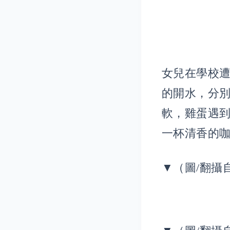
女兒在學校
的開水，分
軟，雞蛋遇
一杯清香的
▼（圖/翻攝自M