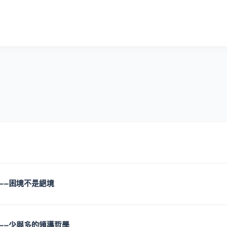
--困境不是絕境
--少與多的領導哲學