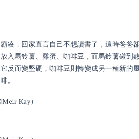
遭霸凌，回家直言自己不想讀書了，這時爸爸
別放入馬鈴薯、雞蛋、咖啡豆，而馬鈴薯碰到
到它反而變堅硬，咖啡豆則轉變成另一種新的
咖啡。
eir Kay）