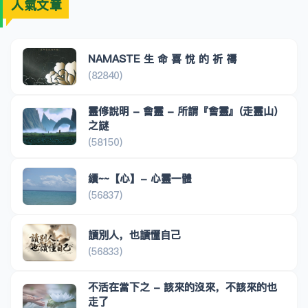
人氣文章
NAMASTE 生 命 喜 悅 的 祈 禱
(82840)
靈修說明 - 會靈 - 所謂『會靈』(走靈山)
之謎
(58150)
續~~【心】- 心靈一體
(56837)
讀別人，也讀懂自己
(56833)
不活在當下之 - 該來的沒來，不該來的也
走了