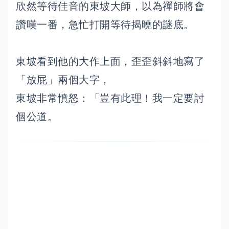
欣然等待佳音的東坡大師，以為禪師將會
讚嘆一番，急忙打開等待揭曉的謎底。
東坡看到他的大作上面，歪歪斜斜地寫了
「放屁」兩個大字，
東坡非常憤怒：「豈有此理！我一定要討
個公道。