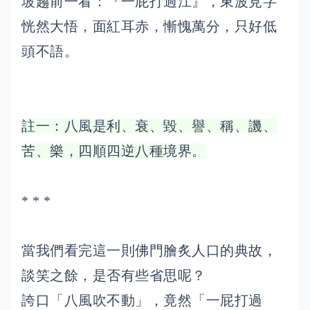
坡趨前一看：『一屁打過江』，東波見字
恍然大悟，面紅耳赤，慚愧萬分，只好低
頭不語。
註一：八風是利、衰、毀、譽、稱、譏、
苦、樂，四順四逆八種境界。
* * *
當我們看完這一則佛門膾炙人口的典故，
談笑之餘，是否有些省思呢？
誇口「八風吹不動」，竟然「一屁打過