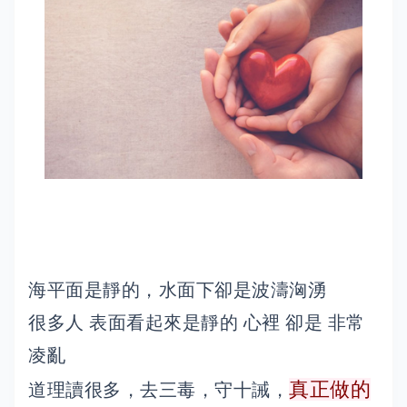
海平面是靜的，水面下卻是波濤洶湧
很多人 表面看起來是靜的 心裡 卻是 非常
凌亂
真正做的
道理讀很多，去三毒，守十誡，