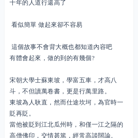
十年的人道行還高了
看似簡單 做起來卻不容易
這個故事不會背大概也都知道內容吧
有體會起來，做的到的有幾個?
宋朝大學士蘇東坡，學富五車，才高八
斗，不但讀萬卷書，更是行萬里路。
東坡為人耿直，然而仕途坎坷，為官時一
貶再貶。
當他被貶到江北瓜州時，和僅一江之隔的
高僧佛印，交情甚篤，經常高談闊論。