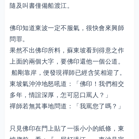
隨及叫書僮備船渡江。
佛印知道東波一定不服氣，很快會來興師
問罪。
果然不出佛印所料，蘇東坡看到得意之作
上面的兩個大字，要佛印還他一個公道。
船剛靠岸，便發現禪師已經含笑相迎了。
東坡氣沖沖地怒吼道：「佛印！我們相交
多年，情誼深厚，怎可惡口罵人？」
禪師若無其事地問道：「我罵您了嗎？」
只見佛印在門上貼了一張小小的紙條，東