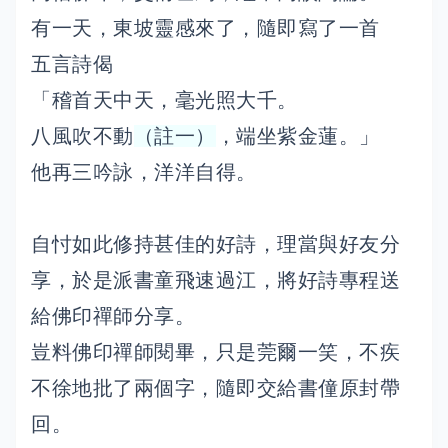
有一天，東坡靈感來了，隨即寫了一首
五言詩偈
「稽首天中天，毫光照大千。
八風吹不動
（註一）
，端坐紫金蓮。」
他再三吟詠，洋洋自得。
自忖如此修持甚佳的好詩，理當與好友分
享，於是派書童飛速過江，將好詩專程送
給佛印禪師分享。
豈料佛印禪師閱畢，只是莞爾一笑，不疾
不徐地批了兩個字，隨即交給書僮原封帶
回。