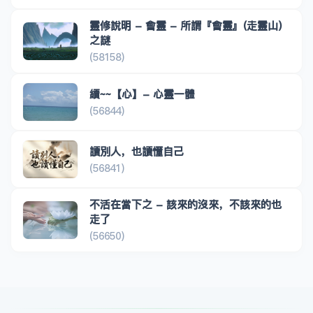
靈修說明 - 會靈 - 所謂『會靈』(走靈山)
之謎
(58158)
續~~【心】- 心靈一體
(56844)
讀別人，也讀懂自己
(56841)
不活在當下之 - 該來的沒來，不該來的也
走了
(56650)