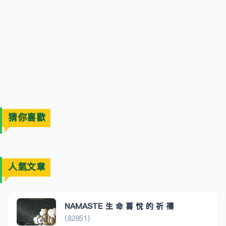
猜你喜歡
人氣文章
NAMASTE 生 命 喜 悅 的 祈 禱
(82851)