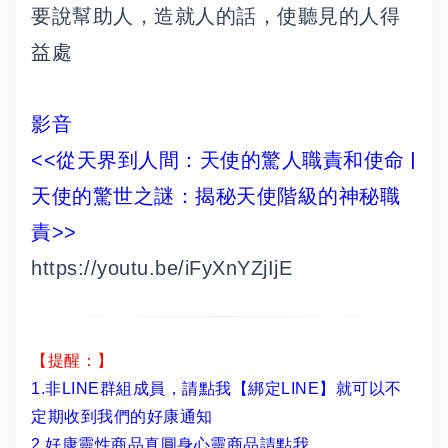
要說幫助人，造就人的話，使聽見的人得
益處
影音
從天界到人間：天使的驚人職責和使命 |
<<
天使的驚世之謎：揭秘天使階級的神秘職
責
>>
https://youtu.be/iFyXnYZjIjE
【提醒：】
1.非LINE群組成員，
請點我【綁定LINE】
就可以不
定期收到我們的好康通知
2.
好康靈性商品真圓身心靈商品請點我