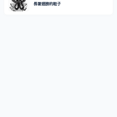
長著翅膀的鞋子