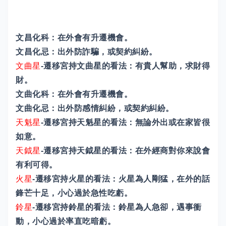
文昌化科：在外會有升遷機會。
文昌化忌：出外防詐騙，或契約糾紛。
文曲星
-遷移宮持文曲星的看法：有貴人幫助，求財得
財。
文曲化科：在外會有升遷機會。
文曲化忌：出外防感情糾紛，或契約糾紛。
天魁星
-遷移宮持天魁星的看法：無論外出或在家皆很
如意。
天鉞星
-遷移宮持天鉞星的看法：在外經商對你來說會
有利可得。
火星
-遷移宮持火星的看法：火星為人剛猛，在外的話
鋒芒十足，小心過於急性吃虧。
鈴星
-遷移宮持鈴星的看法：鈴星為人急卻，遇事衝
動，小心過於率直吃暗虧。