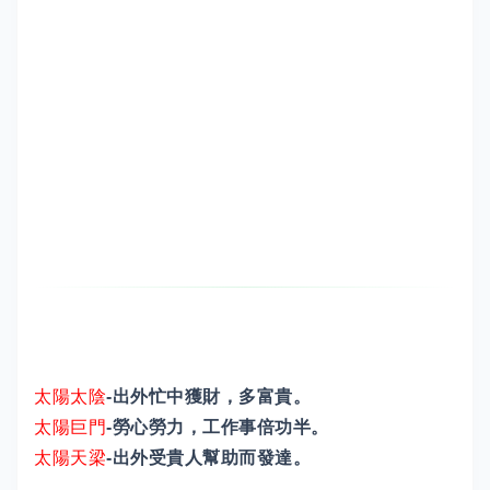
太陽太陰
-出外忙中獲財，多富貴。
太陽巨門
-勞心勞力，工作事倍功半。
太陽天梁
-出外受貴人幫助而發達。