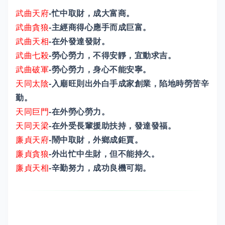
武曲天府
-忙中取財，成大富商。
武曲貪狼
-主經商得心應手而成巨富。
武曲天相
-在外發達發財。
武曲七殺
-勞心勞力，不得安靜，宜動求吉。
武曲破軍
-勞心勞力，身心不能安寧。
天同太陰
-入廟旺則出外白手成家創業，陷地時勞苦辛
勤。
天同巨門
-在外勞心勞力。
天同天梁
-在外受長輩援助扶持，發達發福。
廉貞天府
-鬧中取財，外鄉成鉅賈。
廉貞貪狼
-外出忙中生財，但不能持久。
廉貞天相
-辛勤努力，成功良機可期。