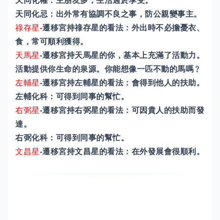
天同化權：主朋友多，生活過於享受。
天同化忌：出外常有協調不良之事，防公親變事主。
祿存星
-遷移宮持祿存星的看法：外出時不必擔憂衣、
食，常可順利獲得。
天馬星
-遷移宮持天馬星的你，基本上充滿了活動力。
活動提供你生命的泉源。你能想像一匹不動的馬嗎﹖
左輔星
-遷移宮持左輔星的看法：會得到他人的扶助。
左輔化科：可得到同事的幫忙。
右弼星
-遷移宮持右弼星的看法：可因貴人的扶助而發
達。
右弼化科：可得到同事的幫忙。
文昌星
-遷移宮持文昌星的看法：在外發展會很順利。