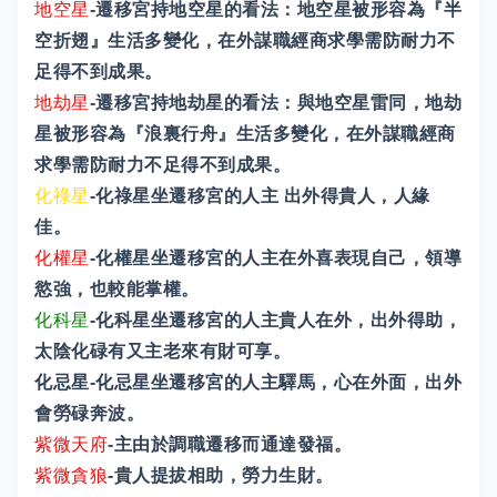
地空星
-遷移宮持地空星的看法：地空星被形容為『半
空折翅』生活多變化，在外謀職經商求學需防耐力不
足得不到成果。
地劫星
-遷移宮持地劫星的看法：與地空星雷同，地劫
星被形容為『浪裏行舟』生活多變化，在外謀職經商
求學需防耐力不足得不到成果。
化祿星
-化祿星坐遷移宮的人主 出外得貴人，人緣
佳。
化權星
-化權星坐遷移宮的人主在外喜表現自己，領導
慾強，也較能掌權。
化科星
-化科星坐遷移宮的人主貴人在外，出外得助，
太陰化碌有又主老來有財可享。
化忌星-化忌星坐遷移宮的人主驛馬，心在外面，出外
會勞碌奔波。
紫微天府
-主由於調職遷移而通達發福。
紫微貪狼
-貴人提拔相助，勞力生財。