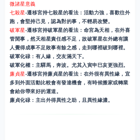
微諸星意義
七殺星
-遷移宮持七殺星的看法：活動力強，喜歡往外
跑，會堅持己見，認為對的事，不輕易改變。
破軍星
-遷移宮持破軍星的看法：命宮為天相，在外喜
管閒事，然天相星責任感不足，故破軍星在外總有讓
人覺得成事不足敗事有餘之感，走到哪裡破到哪裡。
破軍化碌：有人緣，交友滿天下。
破軍化權：主驛馬，奔波。尤其入寅申巳亥更強烈。
廉貞星
-遷移宮持廉貞星的看法：在外很有異性緣，宜
多到外面活動比較會有發達機會，有時候搬家或轉業
會給你帶來好的運道。
廉貞化碌：主出外得異性之助，且異性緣濃。