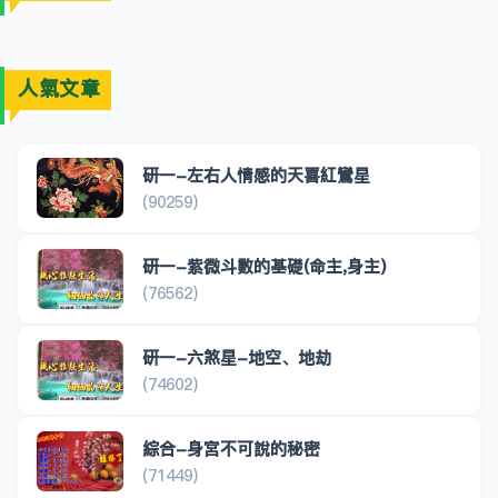
人氣文章
研一-左右人情感的天喜紅鸞星
(90259)
研一-紫微斗數的基礎(命主,身主)
(76562)
研一-六煞星-地空、地劫
(74602)
綜合-身宮不可說的秘密
(71449)