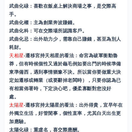
武曲化碌：喜歡在飯桌上解決商場之事，是交際高
手。
武曲化權：主為創業奔波賺錢。
武曲化科：可在交際場所認識客戶。
武曲化忌：出外助力少，需靠自己賺錢，甚至為別人
耗財。
天相星
-遷移宮持天相星的看法：命宮為破軍衝動魯
莽，但有時候個性又過於龜毛例如要出門的時候準備
東準備西，遇到事情猶豫不決。所以當你要做重大決
定如遷移或轉業（或要辭掉老闆時），只要你認為已
有相當佈署時，下定決心吧，優柔寡斷對您沒好
處。
太陽星
-遷移宮持太陽星的看法：出外得貴，宜早年在
外獨立生活，好管閒事，個性直率，尤其白天出生更
加應驗。
太陽化碌：重虛名，喜交際應酬。