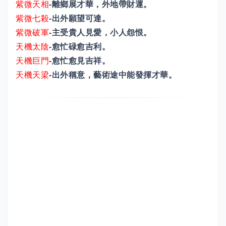
紫微天相
-離鄉展才華，外地帶財運。
紫微七殺
-出外願望可達。
紫微破軍
-主受貴人見愛，小人怨恨。
天機太陰
-愈忙碌愈吉利。
天機巨門
-愈忙愈見吉祥。
天機天梁
-出外稱意，藝術途中能發揮才華。