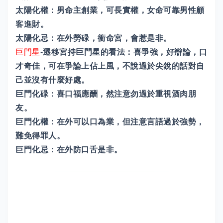
太陽化權：男命主創業，可長實權，女命可靠男性顧
客進財。
太陽化忌：在外勞碌，衝命宮，會惹是非。
巨門星
-遷移宮持巨門星的看法：喜爭強，好辯論，口
才奇佳，可在爭論上佔上風，不說過於尖銳的話對自
己並沒有什麼好處。
巨門化碌：喜口福應酬，然注意勿過於重視酒肉朋
友。
巨門化權：在外可以口為業，但注意言語過於強勢，
難免得罪人。
巨門化忌：在外防口舌是非。