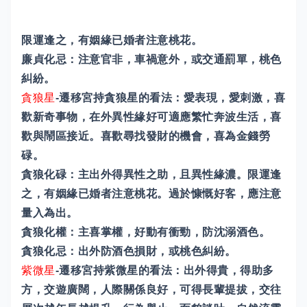
限運逢之，有姻緣已婚者注意桃花。
廉貞化忌：注意官非，車禍意外，或交通罰單，桃色
糾紛。
貪狼星
-遷移宮持貪狼星的看法：愛表現，愛刺激，喜
歡新奇事物，在外異性緣好可適應繁忙奔波生活，喜
歡與鬧區接近。喜歡尋找發財的機會，喜為金錢勞
碌。
貪狼化碌：主出外得異性之助，且異性緣濃。限運逢
之，有姻緣已婚者注意桃花。過於慷慨好客，應注意
量入為出。
貪狼化權：主喜掌權，好動有衝勁，防沈溺酒色。
貪狼化忌：出外防酒色損財，或桃色糾紛。
紫微星
-遷移宮持紫微星的看法：出外得貴，得助多
方，交遊廣闊，人際關係良好，可得長輩提拔，交往