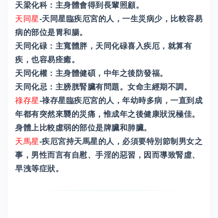
天梁化科：主身體會得到長輩照顧。
天同星
-天同星臨疾厄宮的人，一生災病少，比較容易
病的部位是胃和腸。
天同化碌：主寬體胖，天同化碌喜入疾厄，就算有
疾，也容易痊癒。
天同化權：主身體健碩，中年之後防發福。
天同化忌：主膀胱腎臟有問題。女命主經期不調。
祿存星
-祿存星臨疾厄宮的人，年幼時多病，一直到成
年都有突然來襲的災痛，惟成年之後健康狀況極佳。
身體上比較虛弱的部位是牌臟和肺臟。
天馬星
-疾厄宮持天馬星的人，必須要特別節制男女之
事，男性而言有自慰、手淫的惡習，因而導致腎虛、
早洩等症狀。