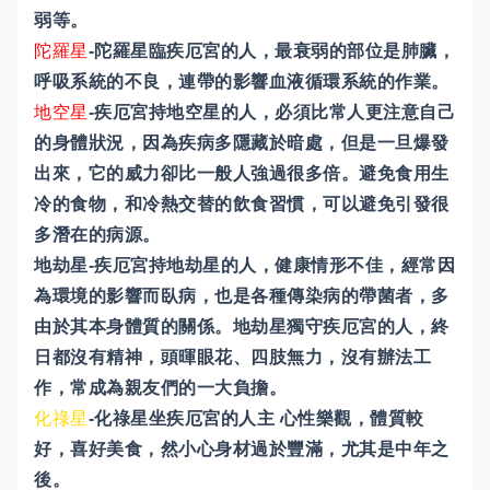
弱等。
陀羅星
-陀羅星臨疾厄宮的人，最衰弱的部位是肺臟，
呼吸系統的不良，連帶的影響血液循環系統的作業。
地空星
-疾厄宮持地空星的人，必須比常人更注意自己
的身體狀況，因為疾病多隱藏於暗處，但是一旦爆發
出來，它的威力卻比一般人強過很多倍。避免食用生
冷的食物，和冷熱交替的飲食習慣，可以避免引發很
多潛在的病源。
地劫星-疾厄宮持地劫星的人，健康情形不佳，經常因
為環境的影響而臥病，也是各種傳染病的帶菌者，多
由於其本身體質的關係。地劫星獨守疾厄宮的人，終
日都沒有精神，頭暉眼花、四肢無力，沒有辦法工
作，常成為親友們的一大負擔。
化祿星
-化祿星坐疾厄宮的人主 心性樂觀，體質較
好，喜好美食，然小心身材過於豐滿，尤其是中年之
後。