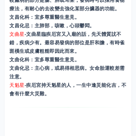
較羸弱的部分是腸、肺或耳朵，發病時可以採用食物
療法，有耐心的去改變去強化某部分臟器的功能。
文昌化科：宜多尊重醫生意見。
文昌化忌：主肺部，咳嗽，心頭鬱悶。
文曲星
-文曲星臨疾厄宮又入廟的話，先天體質訧不
錯，疾病少有。最容易發病的部位是肝和膽，有時雀
斑橫生或皮膚粗糙即因此而來。
文曲化科：宜多尊重醫生意見。
文曲化忌：主心病，或易得相思病。女命胎運較差需
注意。
天魁星
-疾厄宮持天魁星的人，一生中逢災能化吉，不
會有什麼大災難。