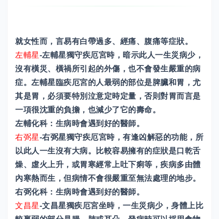
就女性而，言易有白帶過多、經痛、腹痛等症狀。
左輔星
-左輔星獨守疾厄宮時，暗示此人一生災病少，
沒有橫災、橫禍所引起的外傷，也不會發生嚴重的病
症。左輔星臨疾厄宮的人最弱的部位是脾臟和胃，尤
其是胃，必須要特別泣意定時定量，否則對胃而言是
一項很沈重的負擔，也減少了它的壽命。
左輔化科：生病時會遇到好的醫師。
右弼星
-右弼星獨守疾厄宮時，有逢凶解惡的功能，所
以此人一生沒有大病。比較容易擁有的症狀是口乾舌
燥、虛火上升，或胃寒經常上吐下痢等，疾病多由體
內寒熱而生，但病情不會很嚴重至無法處理的地步。
右弼化科：生病時會遇到好的醫師。
文昌星
-文昌星獨疾厄宮坐時，一生災病少，身體上比