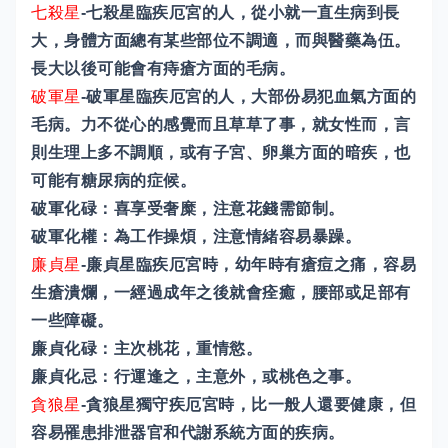
七殺星
-七殺星臨疾厄宮的人，從小就一直生病到長
大，身體方面總有某些部位不調適，而與醫藥為伍。
長大以後可能會有痔瘡方面的毛病。
破軍星
-破軍星臨疾厄宮的人，大部份易犯血氣方面的
毛病。力不從心的感覺而且草草了事，就女性而，言
則生理上多不調順，或有子宮、卵巢方面的暗疾，也
可能有糖尿病的症候。
破軍化碌：喜享受奢糜，注意花錢需節制。
破軍化權：為工作操煩，注意情緒容易暴躁。
廉貞星
-廉貞星臨疾厄宮時，幼年時有瘡痘之痛，容易
生瘡潰爛，一經過成年之後就會痊癒，腰部或足部有
一些障礙。
廉貞化碌：主次桃花，重情慾。
廉貞化忌：行運逢之，主意外，或桃色之事。
貪狼星
-貪狼星獨守疾厄宮時，比一般人還要健康，但
容易罹患排泄器官和代謝系統方面的疾病。