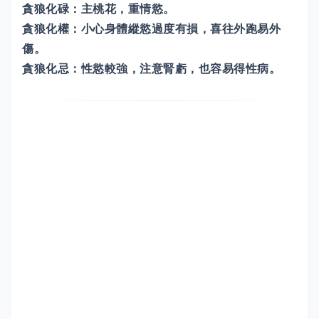
貪狼化碌：主桃花，重情慾。
貪狼化權：小心身體縱慾過度有損，喜往外跑易外
傷。
貪狼化忌：性慾較強，注意腎虧，也容易得性病。