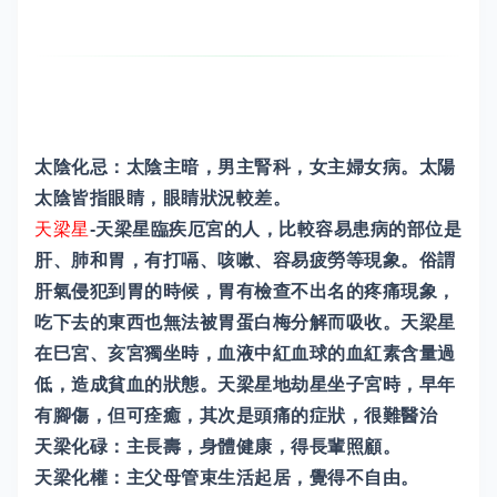
太陰化忌：太陰主暗，男主腎科，女主婦女病。太陽
太陰皆指眼睛，眼睛狀況較差。
天梁星
-天梁星臨疾厄宮的人，比較容易患病的部位是
肝、肺和胃，有打嗝、咳嗽、容易疲勞等現象。俗謂
肝氣侵犯到胃的時候，胃有檢查不出名的疼痛現象，
吃下去的東西也無法被胃蛋白梅分解而吸收。天梁星
在巳宮、亥宮獨坐時，血液中紅血球的血紅素含量過
低，造成貧血的狀態。天梁星地劫星坐子宮時，早年
有腳傷，但可痊癒，其次是頭痛的症狀，很難醫治
天梁化碌：主長壽，身體健康，得長輩照顧。
天梁化權：主父母管束生活起居，覺得不自由。