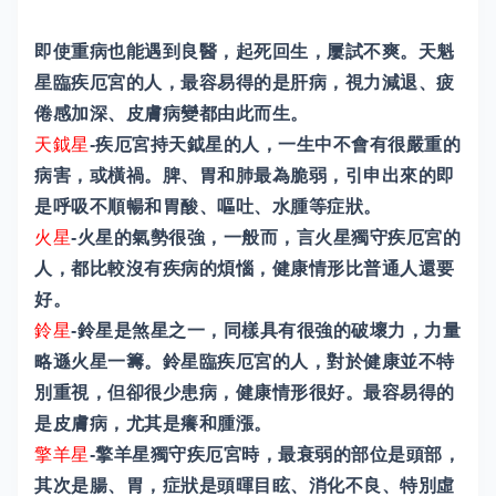
即使重病也能遇到良醫，起死回生，屢試不爽。天魁
星臨疾厄宮的人，最容易得的是肝病，視力減退、疲
倦感加深、皮膚病變都由此而生。
天鉞星
-疾厄宮持天鉞星的人，一生中不會有很嚴重的
病害，或橫禍。脾、胃和肺最為脆弱，引申出來的即
是呼吸不順暢和胃酸、嘔吐、水腫等症狀。
火星
-火星的氣勢很強，一般而，言火星獨守疾厄宮的
人，都比較沒有疾病的煩惱，健康情形比普通人還要
好。
鈴星
-鈴星是煞星之一，同樣具有很強的破壞力，力量
略遜火星一籌。鈴星臨疾厄宮的人，對於健康並不特
別重視，但卻很少患病，健康情形很好。最容易得的
是皮膚病，尤其是癢和腫漲。
擎羊星
-擎羊星獨守疾厄宮時，最衰弱的部位是頭部，
其次是腸、胃，症狀是頭暉目眩、消化不良、特別虛