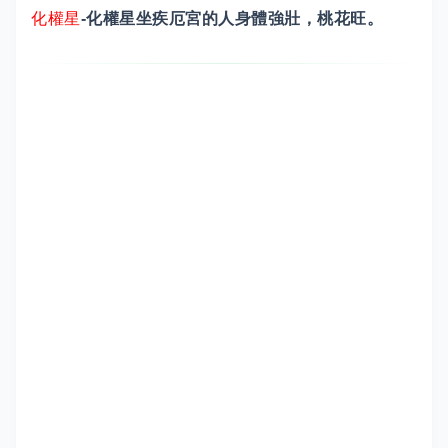
化權星
-化權星坐疾厄宮的人身體強壯，桃花旺。