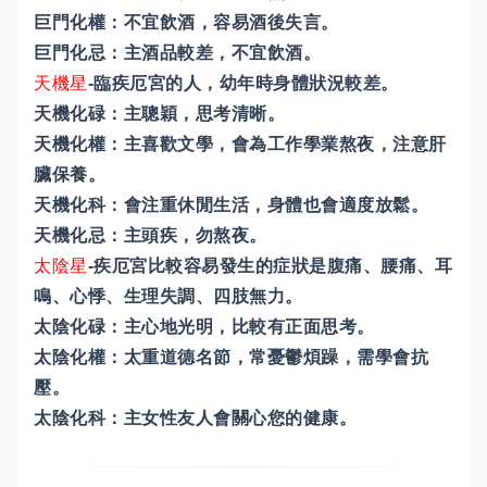
巨門化權：不宜飲酒，容易酒後失言。
巨門化忌：主酒品較差，不宜飲酒。
天機星
-臨疾厄宮的人，幼年時身體狀況較差。
天機化碌：主聰穎，思考清晰。
天機化權：主喜歡文學，會為工作學業熬夜，注意肝
臟保養。
天機化科：會注重休閒生活，身體也會適度放鬆。
天機化忌：主頭疾，勿熬夜。
太陰星
-疾厄宮比較容易發生的症狀是腹痛、腰痛、耳
鳴、心悸、生理失調、四肢無力。
太陰化碌：主心地光明，比較有正面思考。
太陰化權：太重道德名節，常憂鬱煩躁，需學會抗
壓。
太陰化科：主女性友人會關心您的健康。