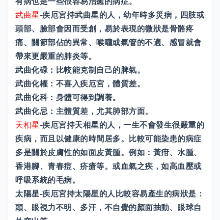
有病也是一些很容易治癒的病症。
武曲星
-疾厄宮持武曲星的人，幼年時多災病，四肢或
頭部、臉部會因而受創，易於表現的微狀是骨骼疼
痛、關節部佔的異常、喉嚨或氣管的不適、感冒就會
帶來更嚴重的肺炎等。
武曲化碌：比較能克制自己的脾氣。
武曲化權：不喜入疾厄宮，體質差。
武曲化科：身體可得到調養。
武曲化忌：主體質差，尤其肺部方面。
天相星
-疾厄宮持天相星的人，一生不會發生很嚴重的
疾病，而且以健康的時間居多。比較可能染患的病症
多是關於皮膚性的如面皮黃腫。例如：黃疳、水腫、
香港腳、青春痘、疥瘡等。或血氣之疾，如高血壓或
呼吸系統的毛病。
太陽星-疾厄宮持太陽星的人比較容易產生的病狀是：
頭、眼視力不明、多汗，不自覺的顏面抽動、眼球自