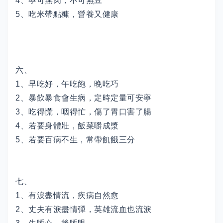
4、寧可無肉，不可無豆
5、吃米帶點糠，營養又健康
六、
1、早吃好，午吃飽，晚吃巧
2、暴飲暴食會生病，定時定量可安寧
3、吃得慌，咽得忙，傷了胃口害了腸
4、若要身體壯，飯菜嚼成漿
5、若要百病不生，常帶飢餓三分
七、
1、有淚盡情流，疾病自然愈
2、丈夫有淚盡情彈，英雄流血也流淚