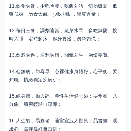
11.飲食勿暴，少吃晚餐，吃飯勿語，切勿吸菸；低
鹽低糖，勿食太鹹，少吃脂肪，飯莫過量；
12.每日三餐，調劑適當，蔬菜水果，多吃無防；按
時入睡，定時起床，起身要慢，勿急勿慌；
13.飲酒勿過，名利勿鑽，閒氣勿生，胸懷要寬。
14.心無病，防為早，心裡健康身體好；心平衡，要
知曉，情緒穩定疾病少；
15.練身體，動與靜，彈性生活健心妙；要食養，八
分飽，臟腑輕鬆自疏導；
16.人生氣，易衰老，適當宣洩人歡笑；品書畫，溪
邊釣，選擇愛好自由挑；