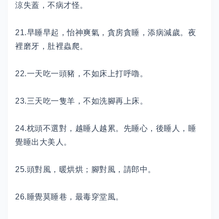
涼失蓋，不病才怪。
21.早睡早起，怡神爽氣，貪房貪睡，添病減歲。夜
裡磨牙，肚裡蟲爬。
22.一天吃一頭豬，不如床上打呼嚕。
23.三天吃一隻羊，不如洗腳再上床。
24.枕頭不選對，越睡人越累。先睡心，後睡人，睡
覺睡出大美人。
25.頭對風，暖烘烘；腳對風，請郎中。
26.睡覺莫睡巷，最毒穿堂風。