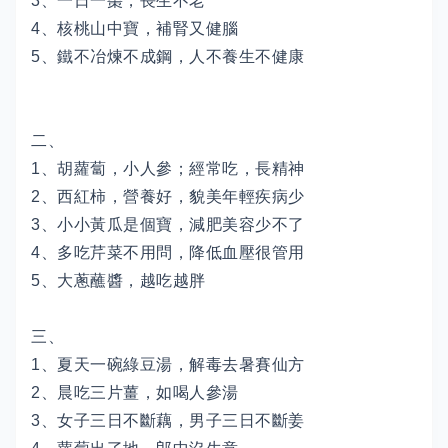
3、一日一棗，長生不老
4、核桃山中寶，補腎又健腦
5、鐵不冶煉不成鋼，人不養生不健康
二、
1、胡蘿蔔，小人參；經常吃，長精神
2、西紅柿，營養好，貌美年輕疾病少
3、小小黃瓜是個寶，減肥美容少不了
4、多吃芹菜不用問，降低血壓很管用
5、大蔥蘸醬，越吃越胖
三、
1、夏天一碗綠豆湯，解毒去暑賽仙方
2、晨吃三片薑，如喝人參湯
3、女子三日不斷藕，男子三日不斷姜