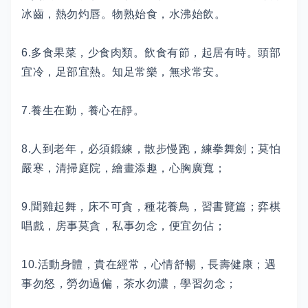
冰齒，熱勿灼唇。物熟始食，水沸始飲。
6.多食果菜，少食肉類。飲食有節，起居有時。頭部
宜冷，足部宜熱。知足常樂，無求常安。
7.養生在勤，養心在靜。
8.人到老年，必須鍛練，散步慢跑，練拳舞劍；莫怕
嚴寒，清掃庭院，繪畫添趣，心胸廣寬；
9.聞雞起舞，床不可貪，種花養鳥，習書覽篇；弈棋
唱戲，房事莫貪，私事勿念，便宜勿佔；
10.活動身體，貴在經常，心情舒暢，長壽健康；遇
事勿怒，勞勿過偏，茶水勿濃，學習勿念；