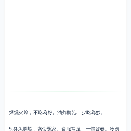
煙燻火燎，不吃為好。油炸醃泡，少吃為妙。
5.臭魚爛蝦，索命冤家。食服常溫，一體皆春。冷勿