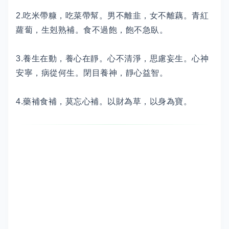
2.吃米帶糠，吃菜帶幫。男不離韭，女不離藕。青紅
蘿蔔，生剋熟補。食不過飽，飽不急臥。
3.養生在動，養心在靜。心不清淨，思慮妄生。心神
安寧，病從何生。閉目養神，靜心益智。
4.藥補食補，莫忘心補。以財為草，以身為寶。