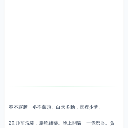
春不露臍，冬不蒙頭。白天多動，夜裡少夢。
20.睡前洗腳，勝吃補藥。晚上開窗，一覺都香。貪