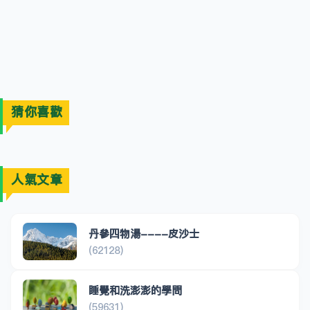
猜你喜歡
人氣文章
丹參四物湯----皮沙士
(62128)
睡覺和洗澎澎的學問
(59631)