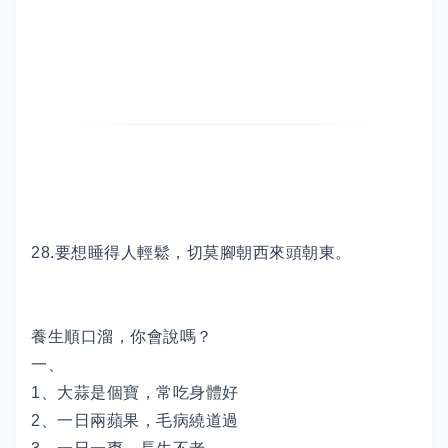
28.要想睡得人輕鬆，切莫腳朝西來頭朝東。
養生順口溜，你會說嗎？
一、
1、大蒜是個寶，常吃身體好
2、一日兩蘋果，毛病繞道過