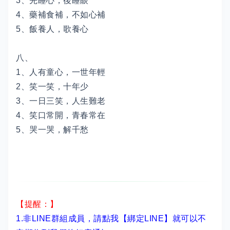
3、先睡心，後睡眼
4、藥補食補，不如心補
5、飯養人，歌養心
八、
1、人有童心，一世年輕
2、笑一笑，十年少
3、一日三笑，人生難老
4、笑口常開，青春常在
5、哭一哭，解千愁
【提醒：】
1.非LINE群組成員，
請點我【綁定LINE】
就可以不