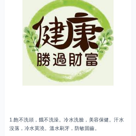
1.飽不洗頭，餓不洗澡。冷水洗臉，美容保健。汗水
沒落，冷水莫澆。溫水刷牙，防敏固齒。