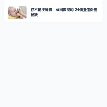
你不能沒腸識：頑固教授的 24個腸道保健
祕訣