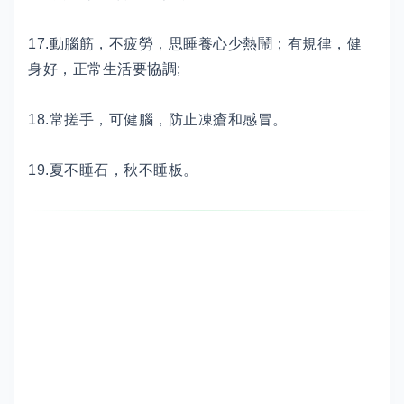
17.動腦筋，不疲勞，思睡養心少熱鬧；有規律，健
身好，正常生活要協調;
18.常搓手，可健腦，防止凍瘡和感冒。
19.夏不睡石，秋不睡板。