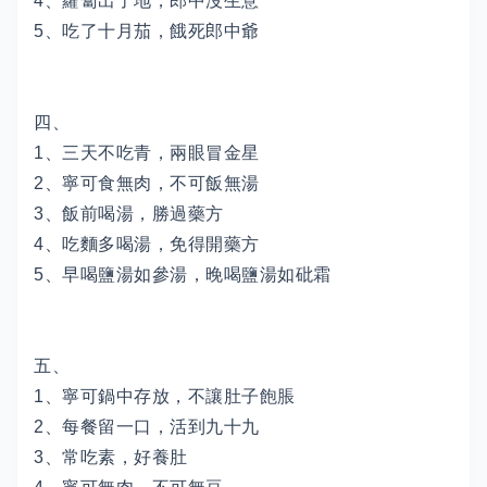
4、蘿蔔出了地，郎中沒生意
5、吃了十月茄，餓死郎中爺
四、
1、三天不吃青，兩眼冒金星
2、寧可食無肉，不可飯無湯
3、飯前喝湯，勝過藥方
4、吃麵多喝湯，免得開藥方
5、早喝鹽湯如參湯，晚喝鹽湯如砒霜
五、
1、寧可鍋中存放，不讓肚子飽脹
2、每餐留一口，活到九十九
3、常吃素，好養肚