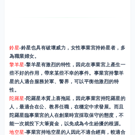
鈴星
-鈴星也具有破壞威力，女性事業宮持鈴星者，多
為職業婦女。
擎羊星
-擎羊星有激烈的特性，因此在事業宮上產生一
些不好的作用，帶來某些不幸的事件。事業宮持擎羊
星的人適合服務於軍、警界，可以平衡他激烈的特
性。
陀羅星
-陀羅星本質上喜拖延，因此事業宮持陀羅星的
人，最適合在公、教界任職，在穩定中求發展。而且
陀羅星臨事業宮的人在創業時宜採取保守的態度，不
能一次就投下大筆資金，以免成為今生紛擾的根源。
地空星
-事業宮持地空星的人因此不適合經商，較適合