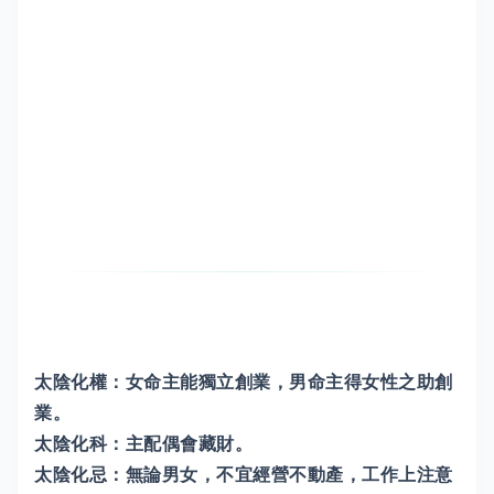
太陰化權：女命主能獨立創業，男命主得女性之助創
業。
太陰化科：主配偶會藏財。
太陰化忌：無論男女，不宜經營不動產，工作上注意