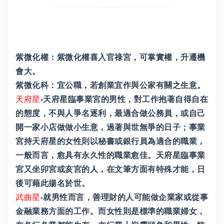
紫微化權：紫微化權喜入官祿宮，可掌實權，升遷機
會大。
紫微化科：宜公職，若創業宜作與公家有關之生意。
天府星
-天府星臨事業宮的男性，對工作抱著自得自在
的態度，不與人爭名逐利，最適合做公務員，或自己
開一家小店做做小生意，過著與世無爭的日子；事業
宮持天府星的女性則以秘書或銀行員為適合的職業，
一般而言，愈具有永久性的職業愈佳。天府星臨事業
宮又坐卯宮或亥宮的人，在文筆方面有特殊才能，日
後可藉此揚名於世。
武曲星
-就男性而言，善理財的人可能做企業家或從事
金融業務方面的工作。而女性則是標準的職業婦女，