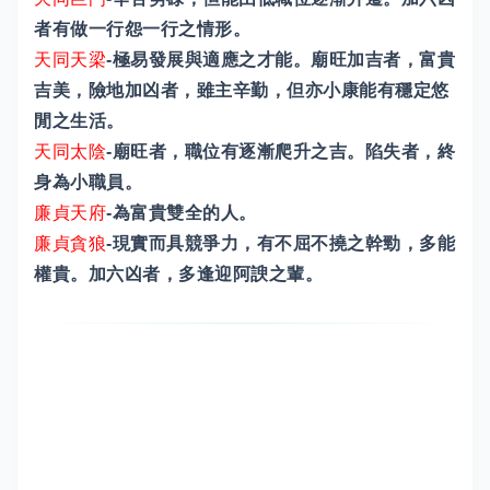
者有做一行怨一行之情形。
天同天梁
-極易發展與適應之才能。廟旺加吉者，富貴
吉美，險地加凶者，雖主辛勤，但亦小康能有穩定悠
閒之生活。
天同太陰
-廟旺者，職位有逐漸爬升之吉。陷失者，終
身為小職員。
廉貞天府
-為富貴雙全的人。
廉貞貪狼
-現實而具競爭力，有不屈不撓之幹勁，多能
權貴。加六凶者，多逢迎阿諛之輩。