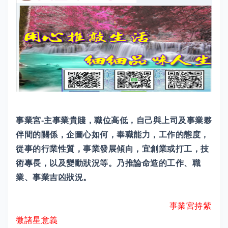
事業宮-主事業貴賤，職位高低，自己與上司及事業夥
伴間的關係，企圖心如何，奉職能力，工作的態度，
從事的行業性質，事業發展傾向，宜創業或打工，技
術專長，以及變動狀況等。乃推論命造的工作、職
業、事業吉凶狀況。
事業宮持紫
微諸星意義