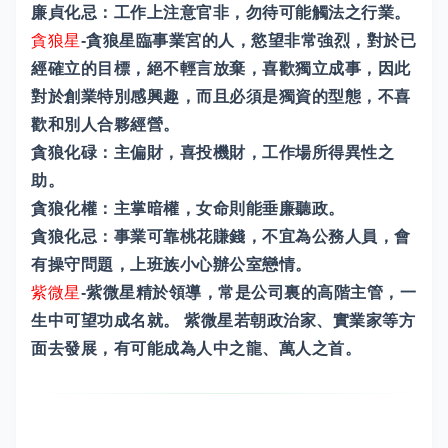
廉貞化忌：工作上注意官非，勿待可能觸法之行業。
貪狼星
-貪狼星臨事業宮的人，慾望非常強烈，對於已
經確立的目標，絕不輕言放棄，喜歡獨立成事，因此
對於創業特別感興趣，而且必須是獨資的型態，不喜
歡和別人合夥經營。
貪狼化碌：主偏財，喜投機財，工作場所得異性之
助。
貪狼化權：主掌暗權，女命則能垂廉聽政。
貪狼化忌：事業可靠桃花賺錢，不宜為公務人員，會
有操守問題，上班族小心辦公室戀情。
紫微星
-紫微星精於領導，常是公司裏的高階主管，一
生中可望功成名就。 紫微星若朝政治家、實業家等方
面去發展，有可能成為人中之龍、萬人之首。