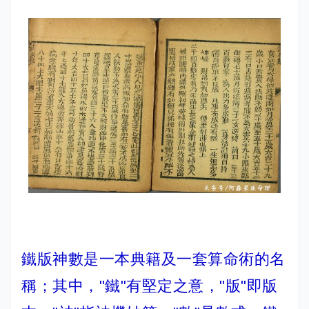
鐵版神數是一本典籍及一套算命術的名
稱；其中，"鐵"有堅定之意，"版"即版