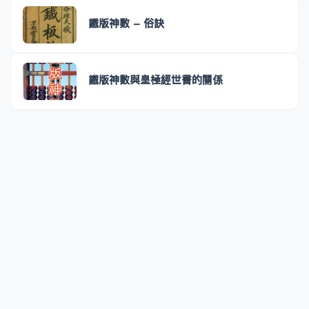
鐵版神數 - 俗訣
鐵版神數與皇極經世書的關係