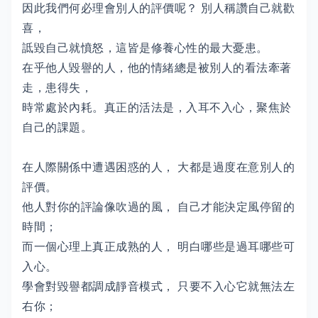
因此我們何必理會別人的評價呢？ 別人稱讚自己就歡
喜，
詆毀自己就憤怒，這皆是修養心性的最大憂患。
在乎他人毀譽的人，他的情緒總是被別人的看法牽著
走，患得失，
時常處於內耗。真正的活法是，入耳不入心，聚焦於
自己的課題。
在人際關係中遭遇困惑的人， 大都是過度在意別人的
評價。
他人對你的評論像吹過的風， 自己才能決定風停留的
時間；
而一個心理上真正成熟的人， 明白哪些是過耳哪些可
入心。
學會對毀譽都調成靜音模式， 只要不入心它就無法左
右你；