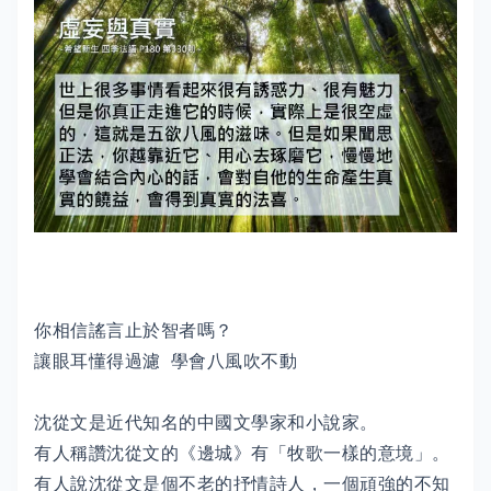
你相信謠言止於智者嗎？
讓眼耳懂得過濾 學會八風吹不動
沈從文是近代知名的中國文學家和小說家。
有人稱讚沈從文的《邊城》有「牧歌一樣的意境」。
有人說沈從文是個不老的抒情詩人，一個頑強的不知