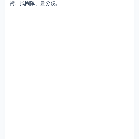
術、找團隊、畫分鏡。