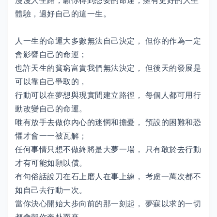
漫漫人生路，願你得到想要的命運，擁有更好的人生
體驗，過好自己的這一生。
人一生的命運大多數無法自己決定， 但你的作為一定
會影響自己的命運；
也許天生的貧窮富貴我們無法決定， 但後天的發展是
可以靠自己爭取的，
行動可以在夢想與現實間建立路徑， 每個人都可用行
動改變自己的命運。
唯有放手去做你內心的迷惘和擔憂， 預設的困難和恐
懼才會一一被瓦解；
任何事情只想不做終將是大夢一場， 只有敢於去行動
才有可能如願以償。
有句俗話說刀在石上磨人在事上練， 考慮一萬次都不
如自己去行動一次。
當你決心開始大步向前的那一刻起， 夢寐以求的一切