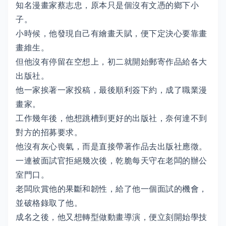
知名漫畫家蔡志忠，原本只是個沒有文憑的鄉下小
子。
小時候，他發現自己有繪畫天賦，便下定決心要靠畫
畫維生。
但他沒有停留在空想上，初二就開始郵寄作品給各大
出版社。
他一家挨著一家投稿，最後順利簽下約，成了職業漫
畫家。
工作幾年後，他想跳槽到更好的出版社，奈何達不到
對方的招募要求。
他沒有灰心喪氣，而是直接帶著作品去出版社應徵。
一連被面試官拒絕幾次後，乾脆每天守在老闆的辦公
室門口。
老闆欣賞他的果斷和韌性，給了他一個面試的機會，
並破格錄取了他。
成名之後，他又想轉型做動畫導演，便立刻開始學技