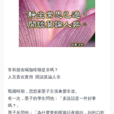
常和朋友喝咖啡聊是非嗎？
人言貴在實用 閒談莫論人非
戰國時期，思想家墨子主張兼愛非攻。
有一次，墨子的學生問他：「多說話是一件好事
嗎？」
墨子反問他：「為什麼青蛙蟬鴉日夜鳴叫，叫的口乾