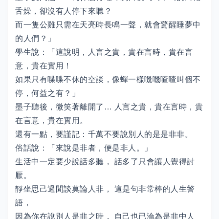
舌燥，卻沒有人停下來聽？
而一隻公雞只需在天亮時長鳴一聲，就會驚醒睡夢中
的人們？」
學生說：「這說明，人言之貴，貴在言時，貴在言
意，貴在實用！
如果只有喋喋不休的空談，像蟬一樣嘰嘰喳喳叫個不
停，何益之有？」
墨子聽後，微笑著離開了… 人言之貴，貴在言時，貴
在言意，貴在實用。
還有一點，要謹記：千萬不要說別人的是是非非。
俗話說：「來說是非者，便是非人。」
生活中一定要少說話多聽， 話多了只會讓人覺得討
厭。
靜坐思己過閒談莫論人非， 這是句非常棒的人生警
語，
因為你在說別人是非之時， 自己也已淪為是非中人