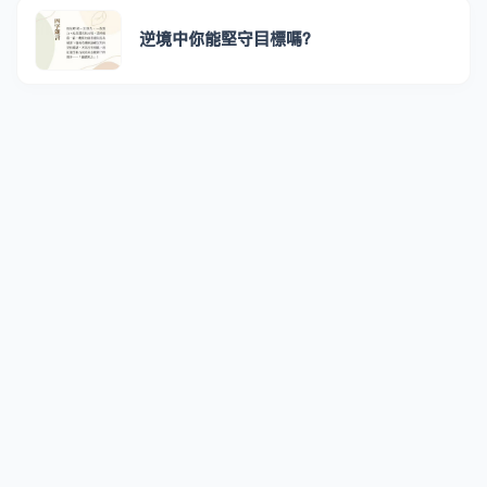
逆境中你能堅守目標嗎？