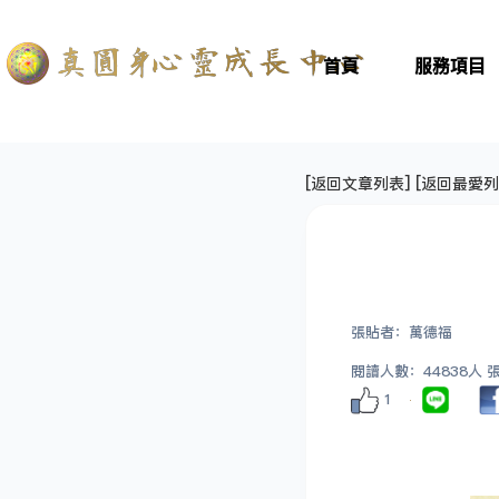
首頁
服務項目
[
返回文章列表
] [
返回最愛列
張貼者：萬德福
閱讀人數：44838人 張貼
1