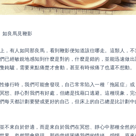
：如良馬見鞭影
上，有人如同那良馬，看到鞭影便知道該往哪走。這類人，不
們已經敏銳地感知到什麼是對的，什麼是錯的，並能迅速做出
隻鈍驢，需要來點痛楚才會動，甚至有時候痛了也還不想動。
性修行時，我們可能會發現，自己常常陷入一種「拖延症」或
冥想、靜心對我們有好處，但總是找藉口逃避。這種現象，完
們每天都計劃要變成更好的自己，但床上的自己總是比計劃中
並不來自於舒適，而是來自於我們在冥想、靜心中那種全然的
世界，忽然間會發現，那些曾經困擾我們的情緒、煩惱，原來