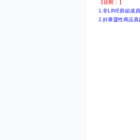
【提醒：】
1.非LINE群組成
2.
好康靈性商品真