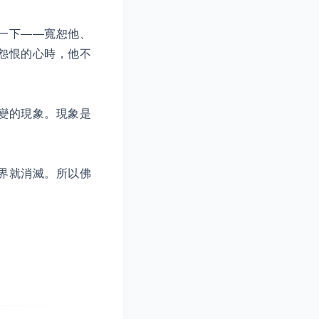
一下——寬恕他、
怨恨的心時，他不
變的現象。現象是
界就消滅。所以佛