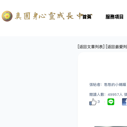
首頁
服務項目
[
返回文章列表
] [
返回最愛列
張貼者：憨憨的小螞蟻
閱讀人數：49957人 張貼
3