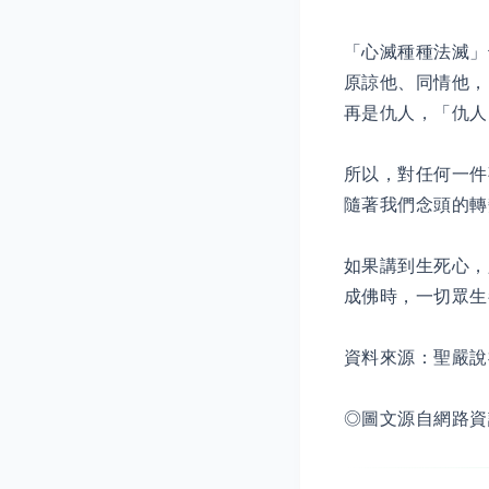
「心滅種種法滅」
原諒他、同情他，
再是仇人，「仇人
所以，對任何一件
隨著我們念頭的轉
如果講到生死心，
成佛時，一切眾生
資料來源：聖嚴說
◎圖文源自網路資