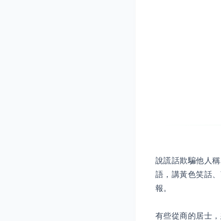
說謊話欺騙他人稱
語，講黃色笑話、
報。
有些從商的居士，