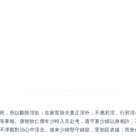
死，所以斷除淫欲；在家眾除夫妻正淫外，不應邪淫，行邪淫
等果報。唐朝狄仁傑年少時入京赴考，遇守寡少婦以身相許，
不淨觀對治心中淫念。後來少婦堅守婦節，受朝廷表揚；而狄