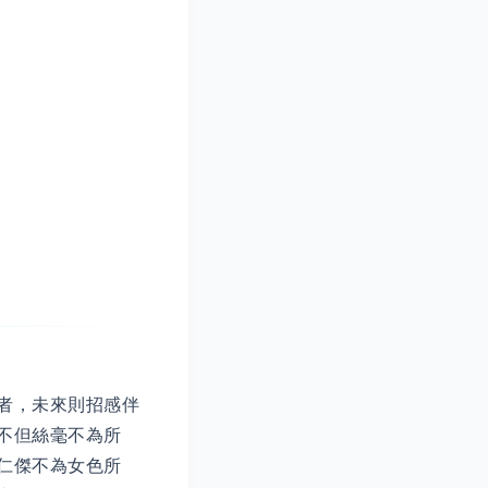
者，未來則招感伴
不但絲毫不為所
仁傑不為女色所