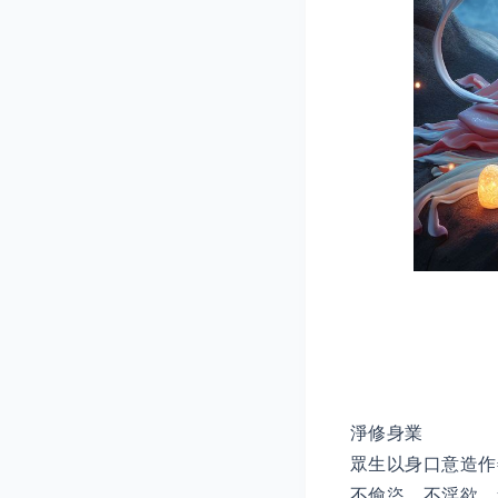
淨修身業
眾生以身口意造作
不偷盜、不淫欲，