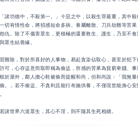
「諸功德中，不殺第一。」十惡之中，以殺生罪最重，其中殺
一切有情性命，將招感短命多病、眷屬離散、刀兵劫難等苦果
怨仇。除了不傷害眾生，更積極的還要救生、護生，乃至不食
與眾生結善緣。
習難除，對於所喜好的人事物，易起貪染佔取心，甚至於犯下
許可，心存盜意而取即稱為偷盜，所感的苦果為貧窮卑賤、事
晾於屋外，鄰人擔心鞋被偷而提醒和尚，但和尚說：「我無量
偷。」若不偷盜、不貪利且能行布施供養，不僅現世能身心安
。
若諸世界六道眾生，其心不淫，則不隨其生死相續。