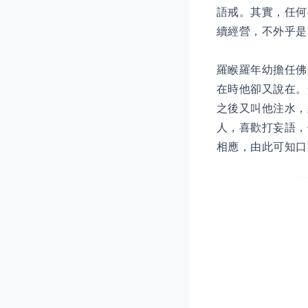
語戒。其實，任何
續經營，不外乎是
羅睺羅年幼擔任佛
在時他卻又說在。
之後又叫他注水，
人，喜歡打妄語，
相應，由此可知口