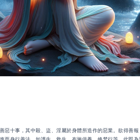
善惡十事，其中殺、盜、淫屬於身體所造作的惡業。欲得善報
進而身行善法，如護生、救生、布施供養、修梵行等，此即為