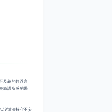
不及義的輕浮言
去綺語所感的果
以沒辦法持守不妄