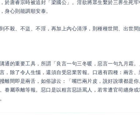
，於唐睿宗時被追封「梁國公」。淫欲將眾生繫於三界生死牢
，身心則能調順安泰。
到不殺、不盜、不淫，再加上內心清淨，則種種世間、出世間
溝通的重要工具，所謂「良言一句三冬暖，惡言一句九月霜。
言，除了令人生惱，還須自受惡業苦報。口過有四種：兩舌、
撥離間即是兩舌，如俗諺云：「嘴巴兩片皮，說好說壞都是你
、眷屬乖離等報。惡口是以粗言惡語罵人，若常遭官司纏身或
。