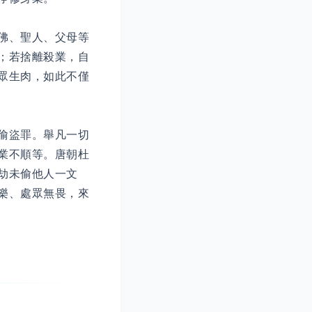
佛、聖人、父母等
；若捨離殺業，自
眾生肉，如此不僅
偷盜罪。舉凡一切
業不順等。唐朝杜
劫未偷他人一文
樂、處眾無畏，來