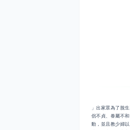
」出家眾為了脫生
侶不貞、眷屬不和
動，並且教少婦以