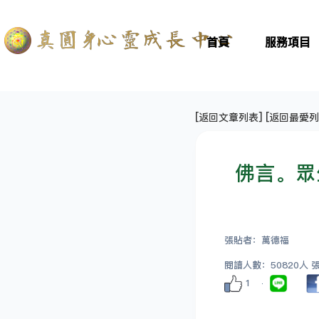
首頁
服務項目
[
返回文章列表
] [
返回最愛列
佛言。眾
張貼者：萬德福
閱讀人數：50820人 張貼
1