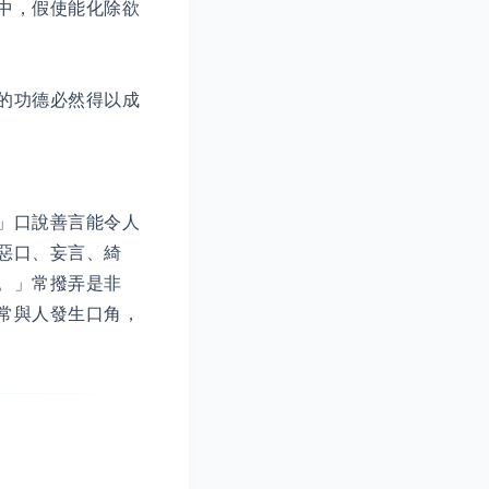
中，假使能化除欲
的功德必然得以成
」口說善言能令人
惡口、妄言、綺
。」常撥弄是非
常與人發生口角，