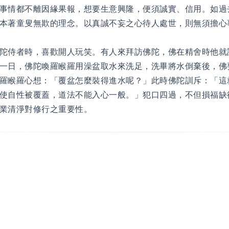
事情都不離因緣果報，想要生意興隆，便須誠實、信用。如過
本著童叟無欺的理念。以真誠不妄之心待人處世，則無須擔心
陀侍者時，喜歡開人玩笑。有人來拜訪佛陀，佛在精舍時他就
一日，佛陀喚羅睺羅用澡盆取水來洗足，洗畢將水倒棄後，佛
羅睺羅心想：「覆盆怎麼裝得進水呢？」此時佛陀訓斥：「這
使自性被覆蓋，道法不能入心一般。」犯口四過，不但損福缺
業清淨對修行之重要性。