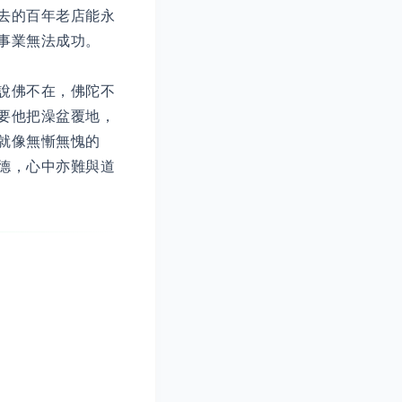
去的百年老店能永
事業無法成功。
說佛不在，佛陀不
要他把澡盆覆地，
就像無慚無愧的
德，心中亦難與道