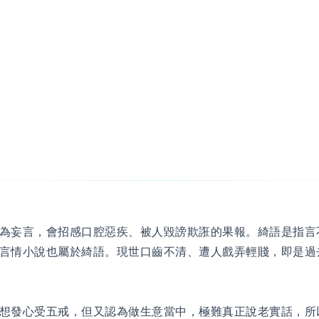
為妄言，會招感口腔惡疾、被人毀謗欺誑的果報。綺語是指言
言情小說也屬於綺語。現世口齒不清、遭人戲弄輕賤，即是過
想發心受五戒，但又認為做生意當中，極難真正說老實話，所