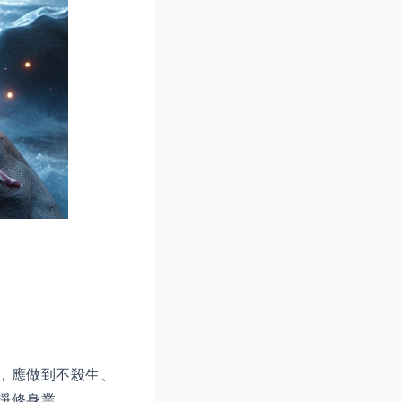
，應做到不殺生、
淨修身業。