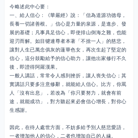
今略述此中心要：
一、給人信心：《華嚴經》說：「信為道源功德母，
長養一切諸善根。」信心是力量的泉源，是進步、發
展的基礎；凡事具足信心，即使排山倒海之難，也能
迎刃而解。如目犍連尊者本著「不捨一人」的慈悲，
讓對人生已萬念俱灰的蓮華色女，再次生起了堅定的
信心，這分鼓勵給予的信心助力，讓他出家修行不久
後，即證得阿羅漢果。
一般人講話，常常令人感到挫折，讓人喪失信心；其
實講話只要多注意修辭，就能給人信心。比方，你罵
人「沒有出息」，若改為「你只要努力，就會有前
途，就能成功」，對方聽起來必會信心增長，對你心
生感謝。
因此，在待人處世方面，不妨多給予別人慈悲愛語，
一者增加他人的信心，二者也增加自己的人緣。