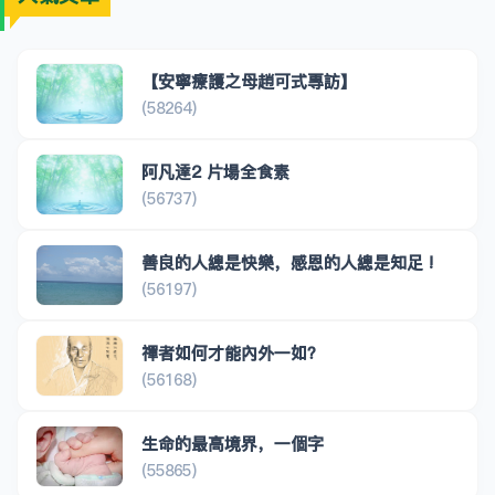
【安寧療護之母趙可式專訪】
(58264)
阿凡達2 片場全食素
(56737)
善良的人總是快樂，感恩的人總是知足 !
(56197)
禪者如何才能內外一如？
(56168)
生命的最高境界，一個字
(55865)