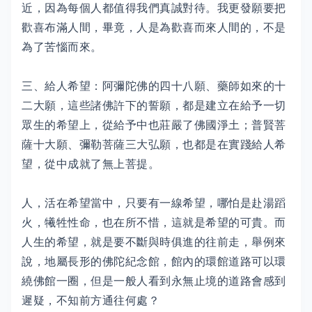
近，因為每個人都值得我們真誠對待。我更發願要把
歡喜布滿人間，畢竟，人是為歡喜而來人間的，不是
為了苦惱而來。
三、給人希望：阿彌陀佛的四十八願、藥師如來的十
二大願，這些諸佛許下的誓願，都是建立在給予一切
眾生的希望上，從給予中也莊嚴了佛國淨土；普賢菩
薩十大願、彌勒菩薩三大弘願，也都是在實踐給人希
望，從中成就了無上菩提。
人，活在希望當中，只要有一線希望，哪怕是赴湯蹈
火，犧牲性命，也在所不惜，這就是希望的可貴。而
人生的希望，就是要不斷與時俱進的往前走，舉例來
說，地屬長形的佛陀紀念館，館內的環館道路可以環
繞佛館一圈，但是一般人看到永無止境的道路會感到
遲疑，不知前方通往何處？