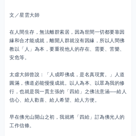
文／星雲大師
在人間生存，無法離群索居，因為世間一切都要靠因
緣和合才能成就，離開人群就沒有因緣，所以人間佛
教以「人」為本，要重視他人的存在、需要、苦樂、
安危等。
太虛大師曾說：「人成即佛成，是名真現實。」人道
圓滿，佛道必能慢慢成就。以人為本、以眾為我的修
行，也就是我一貫主張的「四給」之佛法意涵──給人
信心、給人歡喜、給人希望、給人方便。
早在佛光山開山之初，我就將「四給」訂為佛光人的
工作信條。