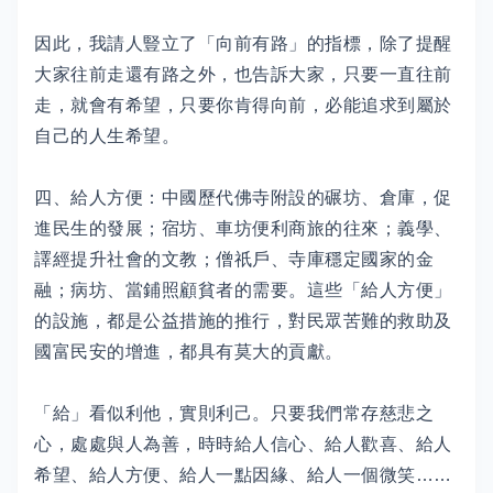
因此，我請人豎立了「向前有路」的指標，除了提醒
大家往前走還有路之外，也告訴大家，只要一直往前
走，就會有希望，只要你肯得向前，必能追求到屬於
自己的人生希望。
四、給人方便：中國歷代佛寺附設的碾坊、倉庫，促
進民生的發展；宿坊、車坊便利商旅的往來；義學、
譯經提升社會的文教；僧祇戶、寺庫穩定國家的金
融；病坊、當鋪照顧貧者的需要。這些「給人方便」
的設施，都是公益措施的推行，對民眾苦難的救助及
國富民安的增進，都具有莫大的貢獻。
「給」看似利他，實則利己。只要我們常存慈悲之
心，處處與人為善，時時給人信心、給人歡喜、給人
希望、給人方便、給人一點因緣、給人一個微笑……