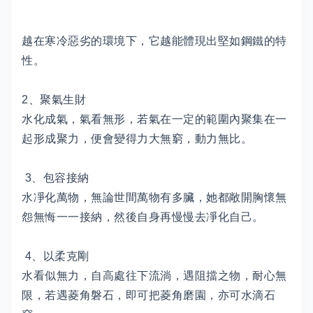
越在寒冷惡劣的環境下，它越能體現出堅如鋼鐵的特
性。
2、聚氣生財
水化成氣，氣看無形，若氣在一定的範圍內聚集在一
起形成聚力，便會變得力大無窮，動力無比。
3、包容接納
水凈化萬物，無論世間萬物有多臟，她都敞開胸懷無
怨無悔一一接納，然後自身再慢慢去凈化自己。
4、以柔克剛
水看似無力，自高處往下流淌，遇阻擋之物，耐心無
限，若遇菱角磐石，即可把菱角磨園，亦可水滴石