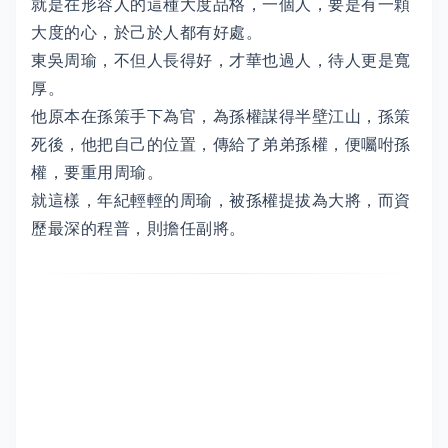
就是在形容人的這種大度品格，一個人，要是有一顆
大度的心，於己於人都有好處。
東吳周瑜，不但人長得好，才華也過人，待人更是寬
厚。
他原本在孫策手下為官，為孫權謀得半壁江山，孫策
死後，他把自己的位置，傳給了弟弟孫權，便囑咐孫
權，要重用周瑜。
就這樣，年紀輕輕的周瑜，被孫權提拔為大將，而資
歷最深的程普，則擔任副將。