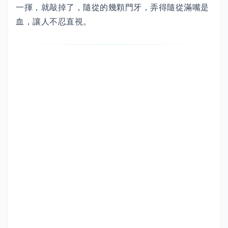
一揮，就敲掉了，隨從的幾顆門牙，弄得隨從滿嘴是
血，讓人不忍直視。