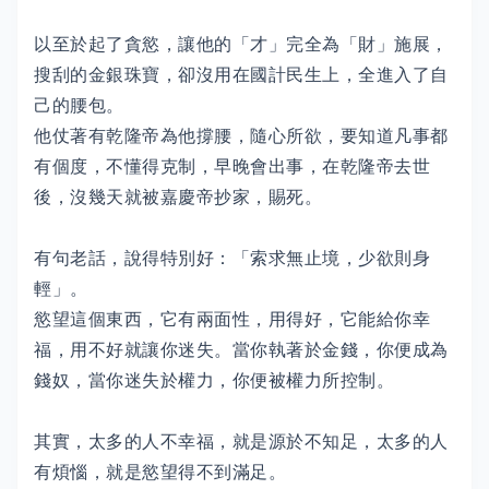
以至於起了貪慾，讓他的「才」完全為「財」施展，
搜刮的金銀珠寶，卻沒用在國計民生上，全進入了自
己的腰包。
他仗著有乾隆帝為他撐腰，隨心所欲，要知道凡事都
有個度，不懂得克制，早晚會出事，在乾隆帝去世
後，沒幾天就被嘉慶帝抄家，賜死。
有句老話，說得特別好：「索求無止境，少欲則身
輕」。
慾望這個東西，它有兩面性，用得好，它能給你幸
福，用不好就讓你迷失。當你執著於金錢，你便成為
錢奴，當你迷失於權力，你便被權力所控制。
其實，太多的人不幸福，就是源於不知足，太多的人
有煩惱，就是慾望得不到滿足。