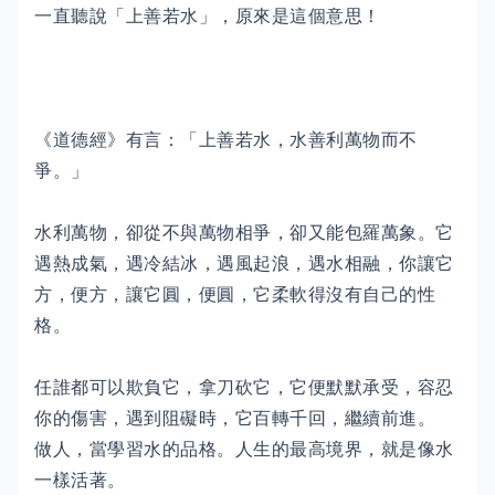
一直聽說「上善若水」，原來是這個意思！
《道德經》有言：「上善若水，水善利萬物而不
爭。」
水利萬物，卻從不與萬物相爭，卻又能包羅萬象。它
遇熱成氣，遇冷結冰，遇風起浪，遇水相融，你讓它
方，便方，讓它圓，便圓，它柔軟得沒有自己的性
格。
任誰都可以欺負它，拿刀砍它，它便默默承受，容忍
你的傷害，遇到阻礙時，它百轉千回，繼續前進。
做人，當學習水的品格。人生的最高境界，就是像水
一樣活著。