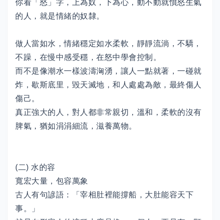
你看「怒」字，上為奴，下為心，動不動就憤怒生氣
的人，就是情緒的奴隸。
做人當如水，情緒穩定如水柔軟，靜靜流淌，不驕，
不躁，在慢中感受穩，在怒中學會控制。
而不是像潮水一樣波濤洶湧，讓人一點就著，一碰就
炸，歇斯底里，毀天滅地，和人處處為敵，最終傷人
傷己。
真正強大的人，對人都非常親切，溫和，柔軟的沒有
脾氣，猶如涓涓細流，滋養萬物。
(二) 水的容
寬宏大量，包容萬象
古人有句諺語：「宰相肚裡能撐船，大肚能容天下
事。」