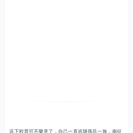
這下程普可不樂意了，自己一直追隨孫氏一族，南征