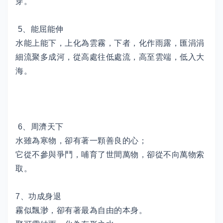
穿。
5、能屈能伸
水能上能下，上化為雲霧，下者，化作雨露，匯涓涓
細流聚多成河，從高處往低處流，高至雲端，低入大
海。
6、周濟天下
水雖為寒物，卻有著一顆善良的心；
它從不參與爭鬥，哺育了世間萬物，卻從不向萬物索
取。
7、功成身退
霧似飄渺，卻有著最為自由的本身。