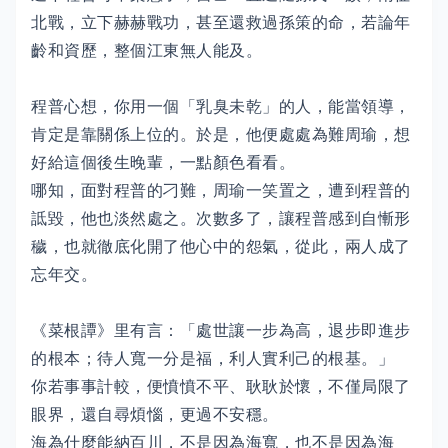
北戰，立下赫赫戰功，甚至還救過孫策的命，若論年
齡和資歷，整個江東無人能及。
程普心想，你用一個「乳臭未乾」的人，能當領導，
肯定是靠關係上位的。於是，他便處處為難周瑜，想
好給這個後生晚輩，一點顏色看看。
哪知，面對程普的刁難，周瑜一笑置之，遭到程普的
詆毀，他也淡然處之。次數多了，讓程普感到自慚形
穢，也就徹底化開了他心中的怨氣，從此，兩人成了
忘年交。
《菜根譚》里有言：「處世讓一步為高，退步即進步
的根本；待人寬一分是福，利人實利己的根基。」
你若事事計較，便憤憤不平、耿耿於懷，不僅局限了
眼界，還自尋煩惱，更過不安穩。
海為什麼能納百川，不是因為海寬，也不是因為海