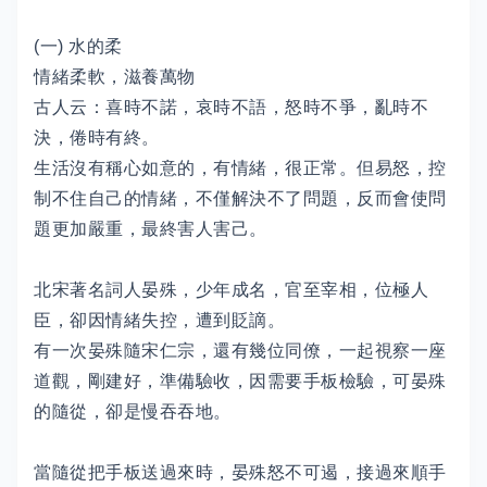
(一) 水的柔
情緒柔軟，滋養萬物
古人云：喜時不諾，哀時不語，怒時不爭，亂時不
決，倦時有終。
生活沒有稱心如意的，有情緒，很正常。但易怒，控
制不住自己的情緒，不僅解決不了問題，反而會使問
題更加嚴重，最終害人害己。
北宋著名詞人晏殊，少年成名，官至宰相，位極人
臣，卻因情緒失控，遭到貶謫。
有一次晏殊隨宋仁宗，還有幾位同僚，一起視察一座
道觀，剛建好，準備驗收，因需要手板檢驗，可晏殊
的隨從，卻是慢吞吞地。
當隨從把手板送過來時，晏殊怒不可遏，接過來順手