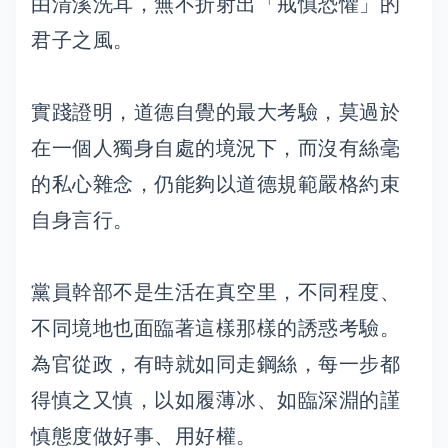
由清溪洗耳，無不折射出「戒慎恐懼」的
君子之風。
實踐證明，道德自覺的最大考驗，莫過於
在一個人獨身自處的境況下，而沒有絲毫
的私心雜念，仍能夠以道德規範嚴格約束
自身言行。
黨員幹部不是生活在真空里，不同程度、
不同境地也面臨著這樣那樣的誘惑考驗。
為官從政，有時就如同走鋼絲，每一步都
得慎之又慎，以如履薄冰、如臨深淵的謹
慎態度做好事、用好權。